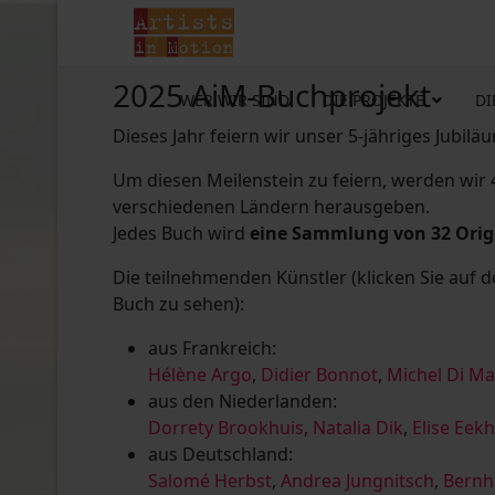
2025 AiM-Buchprojekt
WER WIR SIND
DIE PROJEKTE
DI
Dieses Jahr feiern wir unser 5-jähriges Jubilä
Um diesen Meilenstein zu feiern, werden wir
verschiedenen Ländern herausgeben.
Jedes Buch wird
eine Sammlung von 32 Ori
Die teilnehmenden Künstler (klicken Sie auf 
Buch zu sehen):
aus Frankreich:
Hélène Argo
,
Didier Bonnot
,
Michel Di M
aus den Niederlanden:
Dorrety Brookhuis
,
Natalia Dik
,
Elise Eek
aus Deutschland:
Salomé Herbst
,
Andrea Jungnitsch
,
Bernh