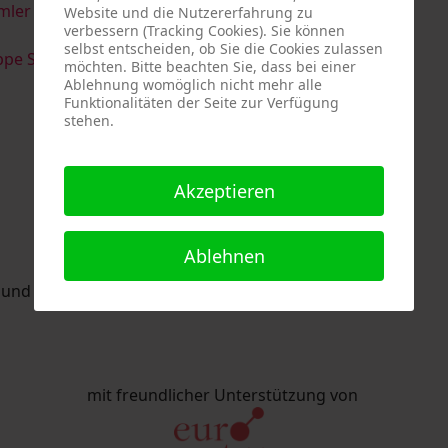
imler & Serge Devadder
und
Rolf Thärichen
Website und die Nutzererfahrung zu
verbessern (Tracking Cookies). Sie können
selbst entscheiden, ob Sie die Cookies zulassen
pe Strack
möchten. Bitte beachten Sie, dass bei einer
Ablehnung womöglich nicht mehr alle
Funktionalitäten der Seite zur Verfügung
stehen.
Akzeptieren
Ablehnen
nd Eric Schaftlein organisiert.
mit freundlicher Unterstützung von