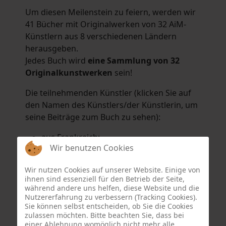
Um diesen Meilenstein zu feiern, werden wir
41 Bücher mit Originalwerken von 32 AiM-
Künstlern aus 8 verschiedenen Ländern
herausgeben.
Jedes Buch wird
eine Sammlung von 32
Originalkunstwerken
sein!
Die teilnehmenden Künstler (klicken Sie auf
den Namen des Künstlers/der Künstlerin, um
seine Beiträge zum Buch zu sehen):
aus Frankreich:
Wir benutzen Cookies
Hélène Argo
,
Didier Bonnot
,
Michel Di
Maggio
,
Joëlle Kuhne
,
Anne Sargeant
und
Wir nutzen Cookies auf unserer Website. Einige von
Eric Schaftlein
.
ihnen sind essenziell für den Betrieb der Seite,
aus den Niederlanden:
während andere uns helfen, diese Website und die
Nutzererfahrung zu verbessern (Tracking Cookies).
Dorrety Brookhuis
,
Natalia Dik
,
Elise
Sie können selbst entscheiden, ob Sie die Cookies
Eekhout
und
Henny Schaapman
zulassen möchten. Bitte beachten Sie, dass bei
aus Deutschland:
einer Ablehnung womöglich nicht mehr alle