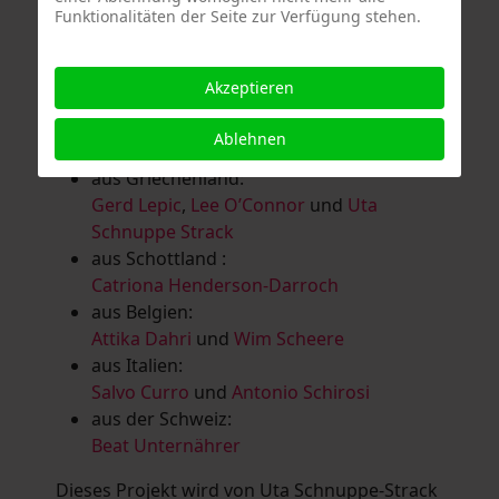
Funktionalitäten der Seite zur Verfügung stehen.
Salomé Herbst
,
Andrea Jungnitsch
,
Bernhard Kölbl
,
Marcel Krüßmann
,
Inga
Lanzl
,
Heidrun MalComes
,
Christa Mayer-
Akzeptieren
Brandl
,
Guntram Prochaska
,
Steve
Schaub
,
Vera Schaub,
Birgit Schweimler &
Ablehnen
Serge Devadder
und
Rolf Thärichen
aus Griechenland:
Gerd Lepic
,
Lee O’Connor
und
Uta
Schnuppe Strack
aus Schottland :
Catriona Henderson-Darroch
aus Belgien:
Attika Dahri
und
Wim Scheere
aus Italien:
Salvo Curro
und
Antonio Schirosi
aus der Schweiz:
Beat Unternährer
Dieses Projekt wird von Uta Schnuppe-Strack