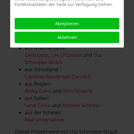
Funktionalitäten der Seite zur Verfügung stehen.
Salomé Herbst
,
Andrea Jungnitsch
,
Bernhard Kölbl
,
Marcel Krüßmann
,
Inga
Lanzl
,
Heidrun MalComes
,
Christa Mayer-
Akzeptieren
Brandl
,
Guntram Prochaska
,
Steve
Schaub
,
Vera Schaub,
Birgit Schweimler &
Ablehnen
Serge Devadder
und
Rolf Thärichen
aus Griechenland:
Gerd Lepic
,
Lee O’Connor
und
Uta
Schnuppe Strack
aus Schottland :
Catriona Henderson-Darroch
aus Belgien:
Attika Dahri
und
Wim Scheere
aus Italien:
Salvo Curro
und
Antonio Schirosi
aus der Schweiz:
Beat Unternährer
Dieses Projekt wird von Uta Schnuppe-Strack