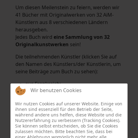
Um diesen Meilenstein zu feiern, werden wir
41 Bücher mit Originalwerken von 32 AiM-
Künstlern aus 8 verschiedenen Ländern
herausgeben.
Jedes Buch wird
eine Sammlung von 32
Originalkunstwerken
sein!
Die teilnehmenden Künstler (klicken Sie auf
den Namen des Künstlers/der Künstlerin, um
seine Beiträge zum Buch zu sehen):
aus Frankreich:
Wir benutzen Cookies
Hélène Argo
,
Didier Bonnot
,
Michel Di
Maggio
,
Joëlle Kuhne
,
Anne Sargeant
und
Wir nutzen Cookies auf unserer Website. Einige von
Eric Schaftlein
.
ihnen sind essenziell für den Betrieb der Seite,
aus den Niederlanden:
während andere uns helfen, diese Website und die
Nutzererfahrung zu verbessern (Tracking Cookies).
Dorrety Brookhuis
,
Natalia Dik
,
Elise
Sie können selbst entscheiden, ob Sie die Cookies
Eekhout
und
Henny Schaapman
zulassen möchten. Bitte beachten Sie, dass bei
aus Deutschland:
einer Ablehnung womöglich nicht mehr alle