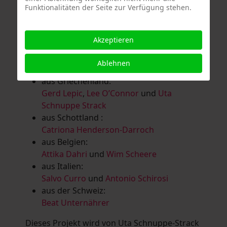
Funktionalitäten der Seite zur Verfügung stehen.
Salomé Herbst
,
Andrea Jungnitsch
,
Bernhard Kölbl
,
Marcel Krüßmann
,
Inga
Lanzl
,
Heidrun MalComes
,
Christa Mayer-
Akzeptieren
Brandl
,
Guntram Prochaska
,
Steve
Schaub
,
Vera Schaub,
Birgit Schweimler &
Ablehnen
Serge Devadder
und
Rolf Thärichen
aus Griechenland:
Gerd Lepic
,
Lee O’Connor
und
Uta
Schnuppe Strack
aus Schottland :
Catriona Henderson-Darroch
aus Belgien:
Attika Dahri
und
Wim Scheere
aus Italien:
Salvo Curro
und
Antonio Schirosi
aus der Schweiz:
Beat Unternährer
Dieses Projekt wird von Uta Schnuppe-Strack