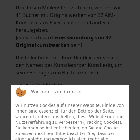
Um diesen Meilenstein zu feiern, werden wir
41 Bücher mit Originalwerken von 32 AiM-
Künstlern aus 8 verschiedenen Ländern
herausgeben.
Jedes Buch wird
eine Sammlung von 32
Originalkunstwerken
sein!
Die teilnehmenden Künstler (klicken Sie auf
den Namen des Künstlers/der Künstlerin, um
seine Beiträge zum Buch zu sehen):
aus Frankreich:
Wir benutzen Cookies
Hélène Argo
,
Didier Bonnot
,
Michel Di
Maggio
,
Joëlle Kuhne
,
Anne Sargeant
und
Wir nutzen Cookies auf unserer Website. Einige von
Eric Schaftlein
.
ihnen sind essenziell für den Betrieb der Seite,
aus den Niederlanden:
während andere uns helfen, diese Website und die
Nutzererfahrung zu verbessern (Tracking Cookies).
Dorrety Brookhuis
,
Natalia Dik
,
Elise
Sie können selbst entscheiden, ob Sie die Cookies
Eekhout
und
Henny Schaapman
zulassen möchten. Bitte beachten Sie, dass bei
aus Deutschland:
einer Ablehnung womöglich nicht mehr alle