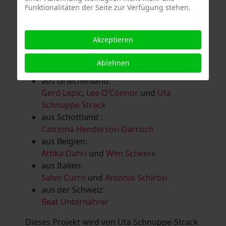
Funktionalitäten der Seite zur Verfügung stehen.
Salomé Herbst
,
Andrea Jungnitsch
,
Bernhard Kölbl
,
Marcel Krüßmann
,
Inga
Lanzl
,
Heidrun MalComes
,
Christa Mayer-
Akzeptieren
Brandl
,
Guntram Prochaska
,
Steve
Schaub
,
Vera Schaub,
Birgit Schweimler &
Ablehnen
Serge Devadder
und
Rolf Thärichen
aus Griechenland:
Gerd Lepic
,
Lee O’Connor
und
Uta
Schnuppe Strack
aus Schottland :
Catriona Henderson-Darroch
aus Belgien:
Attika Dahri
und
Wim Scheere
aus Italien:
Salvo Curro
und
Antonio Schirosi
aus der Schweiz:
Beat Unternährer
Dieses Projekt wird von Uta Schnuppe-Strack