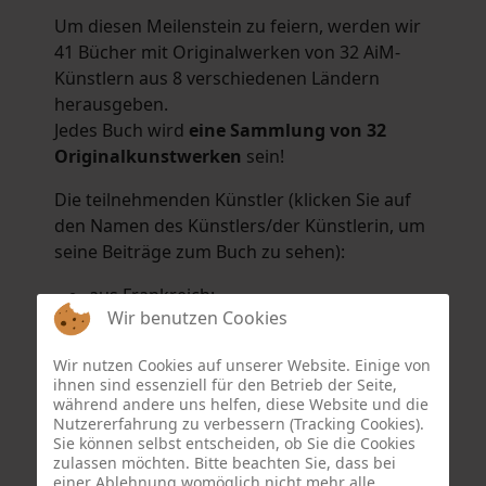
Um diesen Meilenstein zu feiern, werden wir
41 Bücher mit Originalwerken von 32 AiM-
Künstlern aus 8 verschiedenen Ländern
herausgeben.
Jedes Buch wird
eine Sammlung von 32
Originalkunstwerken
sein!
Die teilnehmenden Künstler (klicken Sie auf
den Namen des Künstlers/der Künstlerin, um
seine Beiträge zum Buch zu sehen):
aus Frankreich:
Wir benutzen Cookies
Hélène Argo
,
Didier Bonnot
,
Michel Di
Maggio
,
Joëlle Kuhne
,
Anne Sargeant
und
Wir nutzen Cookies auf unserer Website. Einige von
Eric Schaftlein
.
ihnen sind essenziell für den Betrieb der Seite,
aus den Niederlanden:
während andere uns helfen, diese Website und die
Nutzererfahrung zu verbessern (Tracking Cookies).
Dorrety Brookhuis
,
Natalia Dik
,
Elise
Sie können selbst entscheiden, ob Sie die Cookies
Eekhout
und
Henny Schaapman
zulassen möchten. Bitte beachten Sie, dass bei
aus Deutschland:
einer Ablehnung womöglich nicht mehr alle