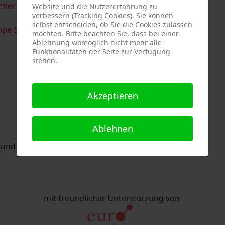
imler & Serge Devadder
und
Rolf Thärichen
Website und die Nutzererfahrung zu
verbessern (Tracking Cookies). Sie können
selbst entscheiden, ob Sie die Cookies zulassen
pe Strack
möchten. Bitte beachten Sie, dass bei einer
Ablehnung womöglich nicht mehr alle
Funktionalitäten der Seite zur Verfügung
stehen.
Akzeptieren
Ablehnen
nd Eric Schaftlein organisiert.
mit freundlicher Unterstützung von