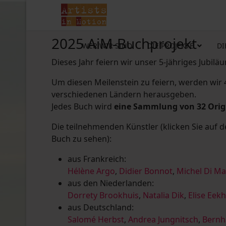
2025 AiM-Buchprojekt
WER WIR SIND
DIE PROJEKTE
DI
Dieses Jahr feiern wir unser 5-jähriges Jubilä
Um diesen Meilenstein zu feiern, werden wir
verschiedenen Ländern herausgeben.
Jedes Buch wird
eine Sammlung von 32 Ori
Die teilnehmenden Künstler (klicken Sie auf 
Buch zu sehen):
aus Frankreich:
Hélène Argo
,
Didier Bonnot
,
Michel Di M
aus den Niederlanden:
Dorrety Brookhuis
,
Natalia Dik
,
Elise Eek
aus Deutschland:
Salomé Herbst
,
Andrea Jungnitsch
,
Bernh