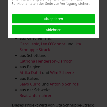
Funktionalitäten der Seite zur Verfügung stehen.
Salomé Herbst
,
Andrea Jungnitsch
,
Bernhard Kölbl
,
Marcel Krüßmann
,
Inga
Lanzl
,
Heidrun MalComes
,
Christa Mayer-
Akzeptieren
Brandl
,
Guntram Prochaska
,
Steve
Schaub
,
Vera Schaub,
Birgit Schweimler &
Ablehnen
Serge Devadder
und
Rolf Thärichen
aus Griechenland:
Gerd Lepic
,
Lee O’Connor
und
Uta
Schnuppe Strack
aus Schottland :
Catriona Henderson-Darroch
aus Belgien:
Attika Dahri
und
Wim Scheere
aus Italien:
Salvo Curro
und
Antonio Schirosi
aus der Schweiz:
Beat Unternährer
Dieses Projekt wird von Uta Schnuppe-Strack