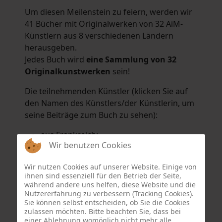
Um diesen Meilenstein zu feiern, werden wir
41 Bücher mit Originalwerken von 32 AiM-
Künstlern aus 8 verschiedenen Ländern
herausgeben.
Jedes Buch wird
eine Sammlung von 32
Originalkunstwerken
sein!
Die teilnehmenden Künstler (klicken Sie auf
den Namen des Künstlers/der Künstlerin, um
seine Beiträge zum Buch zu sehen):
aus Frankreich:
Wir benutzen Cookies
Hélène Argo
,
Didier Bonnot
,
Michel Di
Maggio
,
Joëlle Kuhne
,
Anne Sargeant
und
Wir nutzen Cookies auf unserer Website. Einige von
Eric Schaftlein
.
ihnen sind essenziell für den Betrieb der Seite,
aus den Niederlanden:
während andere uns helfen, diese Website und die
Nutzererfahrung zu verbessern (Tracking Cookies).
Dorrety Brookhuis
,
Natalia Dik
,
Elise
Sie können selbst entscheiden, ob Sie die Cookies
Eekhout
und
Henny Schaapman
zulassen möchten. Bitte beachten Sie, dass bei
aus Deutschland:
einer Ablehnung womöglich nicht mehr alle