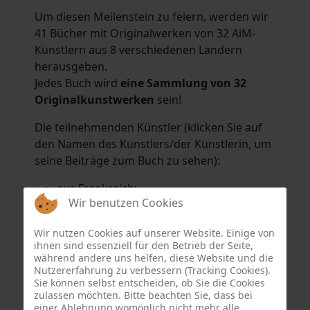
Um diesen Meilenstein zu feiern, werden wir
41 Bücher mit Originalwerken von 32 AiM-
Künstlern aus 8 verschiedenen Ländern
herausgeben.
Jedes Buch wird
eine Sammlung von 32
Originalkunstwerken
sein!
Die teilnehmenden Künstler (klicken Sie auf
den Namen des Künstlers/der Künstlerin, um
seine Beiträge zum Buch zu sehen):
aus Frankreich:
Wir benutzen Cookies
Hélène Argo
,
Didier Bonnot
,
Michel Di
Maggio
,
Joëlle Kuhne
,
Anne Sargeant
und
Wir nutzen Cookies auf unserer Website. Einige von
Eric Schaftlein
.
ihnen sind essenziell für den Betrieb der Seite,
aus den Niederlanden:
während andere uns helfen, diese Website und die
Nutzererfahrung zu verbessern (Tracking Cookies).
Dorrety Brookhuis
,
Natalia Dik
,
Elise
Sie können selbst entscheiden, ob Sie die Cookies
Eekhout
und
Henny Schaapman
zulassen möchten. Bitte beachten Sie, dass bei
aus Deutschland:
einer Ablehnung womöglich nicht mehr alle