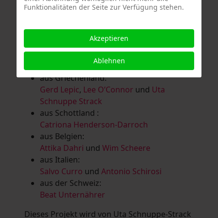
Funktionalitäten der Seite zur Verfügung stehen.
Salomé Herbst
,
Andrea Jungnitsch
,
Bernhard Kölbl
,
Marcel Krüßmann
,
Inga
Lanzl
,
Heidrun MalComes
,
Christa Mayer-
Akzeptieren
Brandl
,
Guntram Prochaska
,
Steve
Schaub
,
Vera Schaub,
Birgit Schweimler &
Ablehnen
Serge Devadder
und
Rolf Thärichen
aus Griechenland:
Gerd Lepic
,
Lee O’Connor
und
Uta
Schnuppe Strack
aus Schottland :
Catriona Henderson-Darroch
aus Belgien:
Attika Dahri
und
Wim Scheere
aus Italien:
Salvo Curro
und
Antonio Schirosi
aus der Schweiz:
Beat Unternährer
Dieses Projekt wird von Uta Schnuppe-Strack