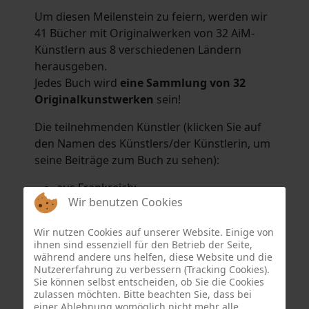
Um diesen Meilenstein zu feiern, werden wir
41 Bücher mit Originalwerken von 32 AiM-
Künstlern aus 8 verschiedenen Ländern
herausgeben.
Jedes Buch wird
eine Sammlung von 32
Originalkunstwerken
sein!
Die teilnehmenden Künstler (klicken Sie auf
den Namen des Künstlers/der Künstlerin, um
seine Beiträge zum Buch zu sehen):
aus Frankreich:
Wir benutzen Cookies
Hélène Argo
,
Didier Bonnot
,
Michel Di
Maggio
,
Joëlle Kuhne
,
Anne Sargeant
und
Wir nutzen Cookies auf unserer Website. Einige von
Eric Schaftlein
.
ihnen sind essenziell für den Betrieb der Seite,
aus den Niederlanden:
während andere uns helfen, diese Website und die
Nutzererfahrung zu verbessern (Tracking Cookies).
Dorrety Brookhuis
,
Natalia Dik
,
Elise
Sie können selbst entscheiden, ob Sie die Cookies
Eekhout
und
Henny Schaapman
zulassen möchten. Bitte beachten Sie, dass bei
aus Deutschland:
einer Ablehnung womöglich nicht mehr alle