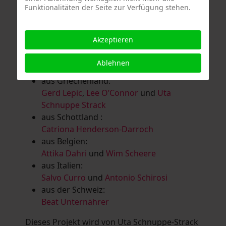
Funktionalitäten der Seite zur Verfügung stehen.
Salomé Herbst
,
Andrea Jungnitsch
,
Bernhard Kölbl
,
Marcel Krüßmann
,
Inga
Lanzl
,
Heidrun MalComes
,
Christa Mayer-
Akzeptieren
Brandl
,
Guntram Prochaska
,
Steve
Schaub
,
Vera Schaub,
Birgit Schweimler &
Ablehnen
Serge Devadder
und
Rolf Thärichen
aus Griechenland:
Gerd Lepic
,
Lee O’Connor
und
Uta
Schnuppe Strack
aus Schottland :
Catriona Henderson-Darroch
aus Belgien:
Attika Dahri
und
Wim Scheere
aus Italien:
Salvo Curro
und
Antonio Schirosi
aus der Schweiz:
Beat Unternährer
Dieses Projekt wird von Uta Schnuppe-Strack