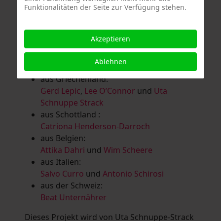
Funktionalitäten der Seite zur Verfügung stehen.
Salomé Herbst
,
Andrea Jungnitsch
,
Bernhard Kölbl
,
Marcel Krüßmann
,
Inga
Lanzl
,
Heidrun MalComes
,
Christa Mayer-
Akzeptieren
Brandl
,
Guntram Prochaska
,
Steve
Schaub
,
Vera Schaub,
Birgit Schweimler &
Ablehnen
Serge Devadder
und
Rolf Thärichen
aus Griechenland:
Gerd Lepic
,
Lee O’Connor
und
Uta
Schnuppe Strack
aus Schottland :
Catriona Henderson-Darroch
aus Belgien:
Attika Dahri
und
Wim Scheere
aus Italien:
Salvo Curro
und
Antonio Schirosi
aus der Schweiz:
Beat Unternährer
Dieses Projekt wird von Uta Schnuppe-Strack