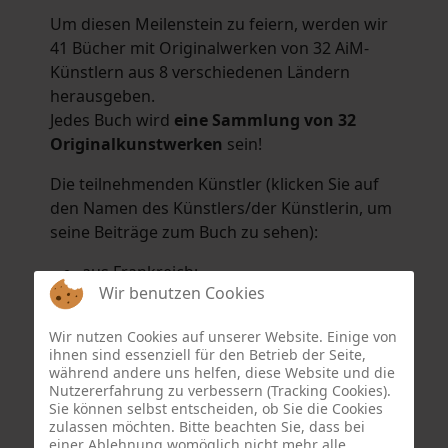
Um diesen Meilenstein zu feiern, werden wir
41 Bücher mit Originalwerken von 32 AiM-
Künstlern aus 8 verschiedenen Ländern
herausgeben.
Jedes Buch wird
eine Sammlung von 32
Originalkunstwerken
sein!
Die teilnehmenden Künstler (klicken Sie auf
den Namen des Künstlers/der Künstlerin, um
seine Beiträge zum Buch zu sehen):
aus Frankreich:
Wir benutzen Cookies
Hélène Argo
,
Didier Bonnot
,
Michel Di
Maggio
,
Joëlle Kuhne
,
Anne Sargeant
und
Wir nutzen Cookies auf unserer Website. Einige von
Eric Schaftlein
.
ihnen sind essenziell für den Betrieb der Seite,
aus den Niederlanden:
während andere uns helfen, diese Website und die
Nutzererfahrung zu verbessern (Tracking Cookies).
Dorrety Brookhuis
,
Natalia Dik
,
Elise
Sie können selbst entscheiden, ob Sie die Cookies
Eekhout
und
Henny Schaapman
zulassen möchten. Bitte beachten Sie, dass bei
aus Deutschland:
einer Ablehnung womöglich nicht mehr alle