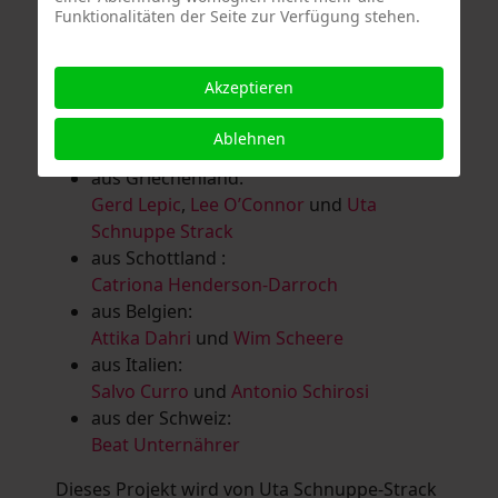
Funktionalitäten der Seite zur Verfügung stehen.
Salomé Herbst
,
Andrea Jungnitsch
,
Bernhard Kölbl
,
Marcel Krüßmann
,
Inga
Lanzl
,
Heidrun MalComes
,
Christa Mayer-
Akzeptieren
Brandl
,
Guntram Prochaska
,
Steve
Schaub
,
Vera Schaub,
Birgit Schweimler &
Ablehnen
Serge Devadder
und
Rolf Thärichen
aus Griechenland:
Gerd Lepic
,
Lee O’Connor
und
Uta
Schnuppe Strack
aus Schottland :
Catriona Henderson-Darroch
aus Belgien:
Attika Dahri
und
Wim Scheere
aus Italien:
Salvo Curro
und
Antonio Schirosi
aus der Schweiz:
Beat Unternährer
Dieses Projekt wird von Uta Schnuppe-Strack