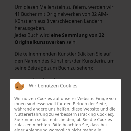
Um diesen Meilenstein zu feiern, werden wir
41 Bücher mit Originalwerken von 32 AiM-
Künstlern aus 8 verschiedenen Ländern
herausgeben.
Jedes Buch wird
eine Sammlung von 32
Originalkunstwerken
sein!
Die teilnehmenden Künstler (klicken Sie auf
den Namen des Künstlers/der Künstlerin, um
seine Beiträge zum Buch zu sehen):
aus Frankreich:
Wir benutzen Cookies
Hélène Argo
,
Didier Bonnot
,
Michel Di
Maggio
,
Joëlle Kuhne
,
Anne Sargeant
und
Wir nutzen Cookies auf unserer Website. Einige von
Eric Schaftlein
.
ihnen sind essenziell für den Betrieb der Seite,
aus den Niederlanden:
während andere uns helfen, diese Website und die
Nutzererfahrung zu verbessern (Tracking Cookies).
Dorrety Brookhuis
,
Natalia Dik
,
Elise
Sie können selbst entscheiden, ob Sie die Cookies
Eekhout
und
Henny Schaapman
zulassen möchten. Bitte beachten Sie, dass bei
aus Deutschland:
einer Ablehnung womöglich nicht mehr alle