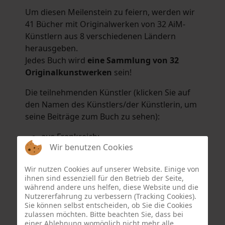
Um diesen Meilenstein zu feiern, werden wir
41 Bücher mit Originalwerken von 32 AiM-
Künstlern aus 8 verschiedenen Ländern
herausgeben.
Jedes Buch wird
eine Sammlung von 32
Originalkunstwerken
sein!
Die teilnehmenden Künstler (klicken Sie auf
den Namen des Künstlers/der Künstlerin, um
seine Beiträge zum Buch zu sehen):
aus Frankreich:
Wir benutzen Cookies
Hélène Argo
,
Didier Bonnot
,
Michel Di
Maggio
,
Joëlle Kuhne
,
Anne Sargeant
und
Wir nutzen Cookies auf unserer Website. Einige von
Eric Schaftlein
.
ihnen sind essenziell für den Betrieb der Seite,
aus den Niederlanden:
während andere uns helfen, diese Website und die
Nutzererfahrung zu verbessern (Tracking Cookies).
Dorrety Brookhuis
,
Natalia Dik
,
Elise
Sie können selbst entscheiden, ob Sie die Cookies
Eekhout
und
Henny Schaapman
zulassen möchten. Bitte beachten Sie, dass bei
aus Deutschland:
einer Ablehnung womöglich nicht mehr alle