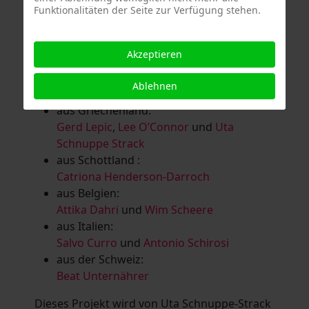
Funktionalitäten der Seite zur Verfügung stehen.
Salomé Herbst
,
Andrea Jungnitsch
,
Bernhard Kölbl
,
Marcel Krüßmann
,
Inga
Lanzl
,
Heidrun MalComes
,
Christa Mayer-
Akzeptieren
Brandl
,
Guntram Prochaska
,
Steve
Schaub
,
Vera Schaub,
Birgit Schweimler &
Ablehnen
Serge Devadder
und
Rolf Thärichen
aus Griechenland:
Gerd Lepic
,
Lee O’Connor
und
Uta
Schnuppe Strack
aus Schottland :
Catriona Henderson-Darroch
aus Belgien:
Attika Dahri
und
Wim Scheere
aus Italien:
Salvo Curro
und
Antonio Schirosi
aus der Schweiz:
Beat Unternährer
Dieses Projekt wird von Uta Schnuppe-Strack