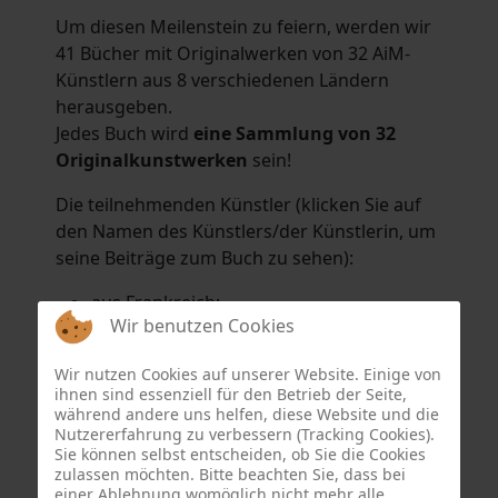
Um diesen Meilenstein zu feiern, werden wir
41 Bücher mit Originalwerken von 32 AiM-
Künstlern aus 8 verschiedenen Ländern
herausgeben.
Jedes Buch wird
eine Sammlung von 32
Originalkunstwerken
sein!
Die teilnehmenden Künstler (klicken Sie auf
den Namen des Künstlers/der Künstlerin, um
seine Beiträge zum Buch zu sehen):
aus Frankreich:
Wir benutzen Cookies
Hélène Argo
,
Didier Bonnot
,
Michel Di
Maggio
,
Joëlle Kuhne
,
Anne Sargeant
und
Wir nutzen Cookies auf unserer Website. Einige von
Eric Schaftlein
.
ihnen sind essenziell für den Betrieb der Seite,
aus den Niederlanden:
während andere uns helfen, diese Website und die
Nutzererfahrung zu verbessern (Tracking Cookies).
Dorrety Brookhuis
,
Natalia Dik
,
Elise
Sie können selbst entscheiden, ob Sie die Cookies
Eekhout
und
Henny Schaapman
zulassen möchten. Bitte beachten Sie, dass bei
aus Deutschland:
einer Ablehnung womöglich nicht mehr alle