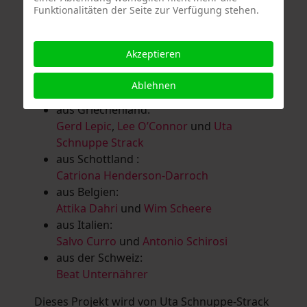
Funktionalitäten der Seite zur Verfügung stehen.
Salomé Herbst
,
Andrea Jungnitsch
,
Bernhard Kölbl
,
Marcel Krüßmann
,
Inga
Lanzl
,
Heidrun MalComes
,
Christa Mayer-
Akzeptieren
Brandl
,
Guntram Prochaska
,
Steve
Schaub
,
Vera Schaub,
Birgit Schweimler &
Ablehnen
Serge Devadder
und
Rolf Thärichen
aus Griechenland:
Gerd Lepic
,
Lee O’Connor
und
Uta
Schnuppe Strack
aus Schottland :
Catriona Henderson-Darroch
aus Belgien:
Attika Dahri
und
Wim Scheere
aus Italien:
Salvo Curro
und
Antonio Schirosi
aus der Schweiz:
Beat Unternährer
Dieses Projekt wird von Uta Schnuppe-Strack