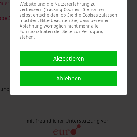
imler & Serge Devadder
und
Rolf Thärichen
Website und die Nutzererfahrung zu
verbessern (Tracking Cookies). Sie können
selbst entscheiden, ob Sie die Cookies zulassen
pe Strack
möchten. Bitte beachten Sie, dass bei einer
Ablehnung womöglich nicht mehr alle
Funktionalitäten der Seite zur Verfügung
stehen.
Akzeptieren
Ablehnen
nd Eric Schaftlein organisiert.
mit freundlicher Unterstützung von