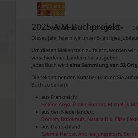
2025 AiM-Buchprojekt
WER WIR SIND
DIE PROJEKTE
DI
Dieses Jahr feiern wir unser 5-jähriges Jubilä
Um diesen Meilenstein zu feiern, werden wir
verschiedenen Ländern herausgeben.
Jedes Buch wird
eine Sammlung von 32 Ori
Die teilnehmenden Künstler (klicken Sie auf 
Buch zu sehen):
aus Frankreich:
Hélène Argo
,
Didier Bonnot
,
Michel Di M
aus den Niederlanden:
Dorrety Brookhuis
,
Natalia Dik
,
Elise Eek
aus Deutschland:
Salomé Herbst
,
Andrea Jungnitsch
,
Bernh