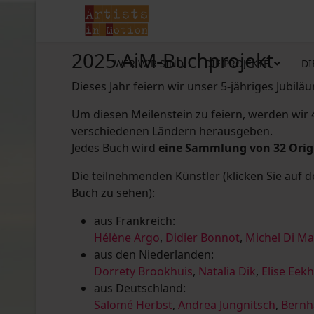
2025 AiM-Buchprojekt
WER WIR SIND
DIE PROJEKTE
DI
Dieses Jahr feiern wir unser 5-jähriges Jubilä
Um diesen Meilenstein zu feiern, werden wir
verschiedenen Ländern herausgeben.
Jedes Buch wird
eine Sammlung von 32 Ori
Die teilnehmenden Künstler (klicken Sie auf 
Buch zu sehen):
aus Frankreich:
Hélène Argo
,
Didier Bonnot
,
Michel Di M
aus den Niederlanden:
Dorrety Brookhuis
,
Natalia Dik
,
Elise Eek
aus Deutschland:
Salomé Herbst
,
Andrea Jungnitsch
,
Bernh