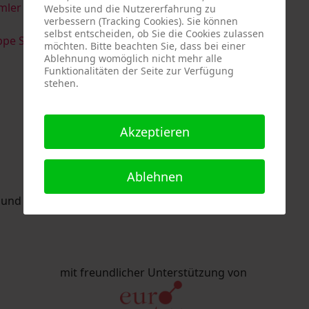
imler & Serge Devadder
und
Rolf Thärichen
Website und die Nutzererfahrung zu
verbessern (Tracking Cookies). Sie können
selbst entscheiden, ob Sie die Cookies zulassen
pe Strack
möchten. Bitte beachten Sie, dass bei einer
Ablehnung womöglich nicht mehr alle
Funktionalitäten der Seite zur Verfügung
stehen.
Akzeptieren
Ablehnen
nd Eric Schaftlein organisiert.
mit freundlicher Unterstützung von