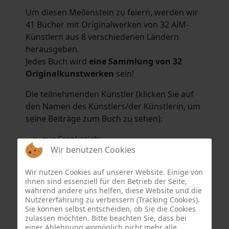
Um diesen Meilenstein zu feiern, werden wir
41 Bücher mit Originalwerken von 32 AiM-
Künstlern aus 8 verschiedenen Ländern
herausgeben.
Jedes Buch wird
eine Sammlung von 32
Originalkunstwerken
sein!
Die teilnehmenden Künstler (klicken Sie auf
den Namen des Künstlers/der Künstlerin, um
seine Beiträge zum Buch zu sehen):
aus Frankreich:
Wir benutzen Cookies
Hélène Argo
,
Didier Bonnot
,
Michel Di
Maggio
,
Joëlle Kuhne
,
Anne Sargeant
und
Wir nutzen Cookies auf unserer Website. Einige von
Eric Schaftlein
.
ihnen sind essenziell für den Betrieb der Seite,
aus den Niederlanden:
während andere uns helfen, diese Website und die
Nutzererfahrung zu verbessern (Tracking Cookies).
Dorrety Brookhuis
,
Natalia Dik
,
Elise
Sie können selbst entscheiden, ob Sie die Cookies
Eekhout
und
Henny Schaapman
zulassen möchten. Bitte beachten Sie, dass bei
aus Deutschland:
einer Ablehnung womöglich nicht mehr alle