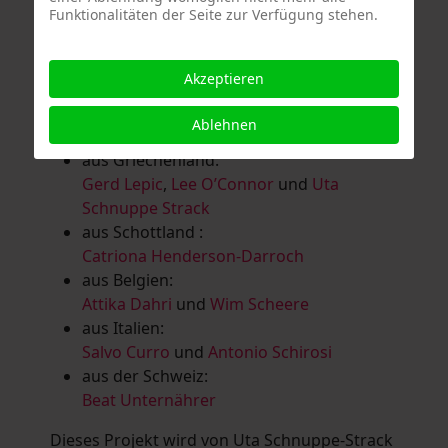
Funktionalitäten der Seite zur Verfügung stehen.
Salomé Herbst
,
Andrea Jungnitsch
,
Bernhard Kölbl
,
Marcel Krüßmann
,
Inga
Lanzl
,
Heidrun MalComes
,
Christa Mayer-
Akzeptieren
Brandl
,
Guntram Prochaska
,
Steve
Schaub
,
Vera Schaub,
Birgit Schweimler &
Ablehnen
Serge Devadder
und
Rolf Thärichen
aus Griechenland:
Gerd Lepic
,
Lee O’Connor
und
Uta
Schnuppe Strack
aus Schottland :
Catriona Henderson-Darroch
aus Belgien:
Attika Dahri
und
Wim Scheere
aus Italien:
Salvo Curro
und
Antonio Schirosi
aus der Schweiz:
Beat Unternährer
Dieses Projekt wird von Uta Schnuppe-Strack