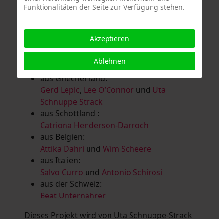
Funktionalitäten der Seite zur Verfügung stehen.
Salomé Herbst
,
Andrea Jungnitsch
,
Bernhard Kölbl
,
Marcel Krüßmann
,
Inga
Lanzl
,
Heidrun MalComes
,
Christa Mayer-
Akzeptieren
Brandl
,
Guntram Prochaska
,
Steve
Schaub
,
Vera Schaub,
Birgit Schweimler &
Ablehnen
Serge Devadder
und
Rolf Thärichen
aus Griechenland:
Gerd Lepic
,
Lee O’Connor
und
Uta
Schnuppe Strack
aus Schottland :
Catriona Henderson-Darroch
aus Belgien:
Attika Dahri
und
Wim Scheere
aus Italien:
Salvo Curro
und
Antonio Schirosi
aus der Schweiz:
Beat Unternährer
Dieses Projekt wird von Uta Schnuppe-Strack