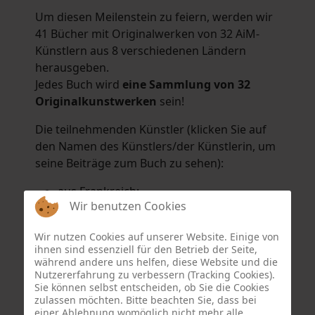
Um diesen Meilenstein zu feiern, werden wir
41 Bücher mit Originalwerken von 32 AiM-
Künstlern aus 8 verschiedenen Ländern
herausgeben.
Jedes Buch wird
eine Sammlung von 32
Originalkunstwerken
sein!
Die teilnehmenden Künstler (klicken Sie auf
den Namen des Künstlers/der Künstlerin, um
seine Beiträge zum Buch zu sehen):
aus Frankreich:
Wir benutzen Cookies
Hélène Argo
,
Didier Bonnot
,
Michel Di
Maggio
,
Joëlle Kuhne
,
Anne Sargeant
und
Wir nutzen Cookies auf unserer Website. Einige von
Eric Schaftlein
.
ihnen sind essenziell für den Betrieb der Seite,
aus den Niederlanden:
während andere uns helfen, diese Website und die
Nutzererfahrung zu verbessern (Tracking Cookies).
Dorrety Brookhuis
,
Natalia Dik
,
Elise
Sie können selbst entscheiden, ob Sie die Cookies
Eekhout
und
Henny Schaapman
zulassen möchten. Bitte beachten Sie, dass bei
aus Deutschland:
einer Ablehnung womöglich nicht mehr alle