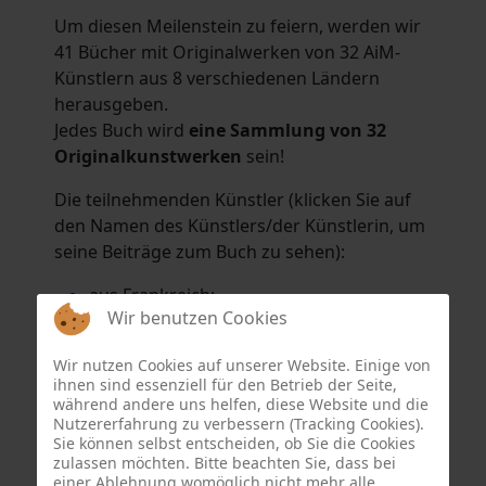
Um diesen Meilenstein zu feiern, werden wir
41 Bücher mit Originalwerken von 32 AiM-
Künstlern aus 8 verschiedenen Ländern
herausgeben.
Jedes Buch wird
eine Sammlung von 32
Originalkunstwerken
sein!
Die teilnehmenden Künstler (klicken Sie auf
den Namen des Künstlers/der Künstlerin, um
seine Beiträge zum Buch zu sehen):
aus Frankreich:
Wir benutzen Cookies
Hélène Argo
,
Didier Bonnot
,
Michel Di
Maggio
,
Joëlle Kuhne
,
Anne Sargeant
und
Wir nutzen Cookies auf unserer Website. Einige von
Eric Schaftlein
.
ihnen sind essenziell für den Betrieb der Seite,
aus den Niederlanden:
während andere uns helfen, diese Website und die
Nutzererfahrung zu verbessern (Tracking Cookies).
Dorrety Brookhuis
,
Natalia Dik
,
Elise
Sie können selbst entscheiden, ob Sie die Cookies
Eekhout
und
Henny Schaapman
zulassen möchten. Bitte beachten Sie, dass bei
aus Deutschland:
einer Ablehnung womöglich nicht mehr alle