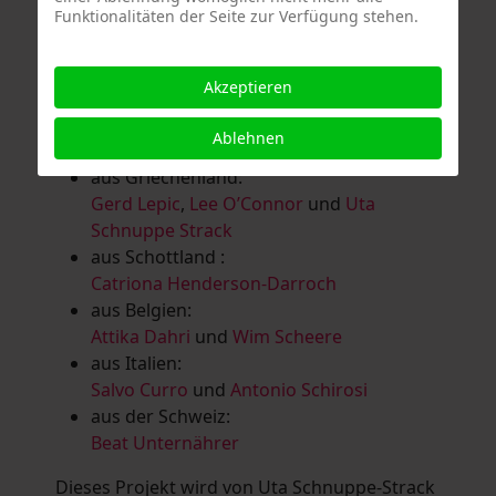
Funktionalitäten der Seite zur Verfügung stehen.
Salomé Herbst
,
Andrea Jungnitsch
,
Bernhard Kölbl
,
Marcel Krüßmann
,
Inga
Lanzl
,
Heidrun MalComes
,
Christa Mayer-
Akzeptieren
Brandl
,
Guntram Prochaska
,
Steve
Schaub
,
Vera Schaub,
Birgit Schweimler &
Ablehnen
Serge Devadder
und
Rolf Thärichen
aus Griechenland:
Gerd Lepic
,
Lee O’Connor
und
Uta
Schnuppe Strack
aus Schottland :
Catriona Henderson-Darroch
aus Belgien:
Attika Dahri
und
Wim Scheere
aus Italien:
Salvo Curro
und
Antonio Schirosi
aus der Schweiz:
Beat Unternährer
Dieses Projekt wird von Uta Schnuppe-Strack