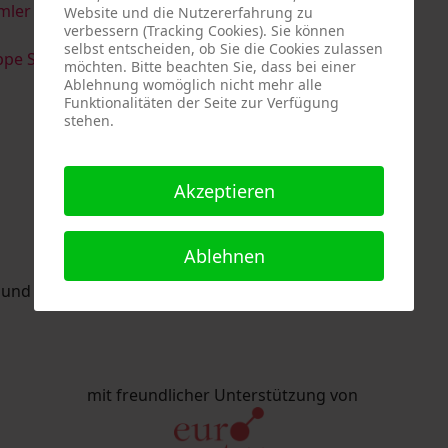
imler & Serge Devadder
und
Rolf Thärichen
Website und die Nutzererfahrung zu
verbessern (Tracking Cookies). Sie können
selbst entscheiden, ob Sie die Cookies zulassen
pe Strack
möchten. Bitte beachten Sie, dass bei einer
Ablehnung womöglich nicht mehr alle
Funktionalitäten der Seite zur Verfügung
stehen.
Akzeptieren
Ablehnen
nd Eric Schaftlein organisiert.
mit freundlicher Unterstützung von