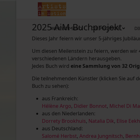
2025 AiM-Buchprojekt
WER WIR SIND
DIE PROJEKTE
DI
Dieses Jahr feiern wir unser 5-jähriges Jubilä
Um diesen Meilenstein zu feiern, werden wir
verschiedenen Ländern herausgeben.
Jedes Buch wird
eine Sammlung von 32 Ori
Die teilnehmenden Künstler (klicken Sie auf 
Buch zu sehen):
aus Frankreich:
Hélène Argo
,
Didier Bonnot
,
Michel Di M
aus den Niederlanden:
Dorrety Brookhuis
,
Natalia Dik
,
Elise Eek
aus Deutschland:
Salomé Herbst
,
Andrea Jungnitsch
,
Bernh