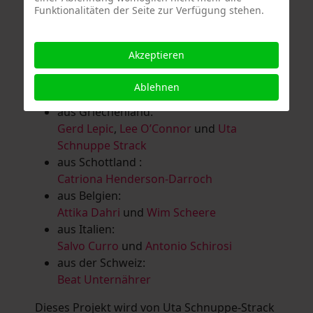
Funktionalitäten der Seite zur Verfügung stehen.
Salomé Herbst
,
Andrea Jungnitsch
,
Bernhard Kölbl
,
Marcel Krüßmann
,
Inga
Lanzl
,
Heidrun MalComes
,
Christa Mayer-
Akzeptieren
Brandl
,
Guntram Prochaska
,
Steve
Schaub
,
Vera Schaub,
Birgit Schweimler &
Ablehnen
Serge Devadder
und
Rolf Thärichen
aus Griechenland:
Gerd Lepic
,
Lee O’Connor
und
Uta
Schnuppe Strack
aus Schottland :
Catriona Henderson-Darroch
aus Belgien:
Attika Dahri
und
Wim Scheere
aus Italien:
Salvo Curro
und
Antonio Schirosi
aus der Schweiz:
Beat Unternährer
Dieses Projekt wird von Uta Schnuppe-Strack