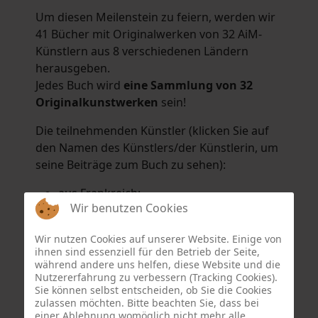
Um diesen Meilenstein zu feiern, werden wir
41 Bücher mit Originalwerken von 32 AiM-
Künstlern aus 8 verschiedenen Ländern
herausgeben.
Jedes Buch wird
eine Sammlung von 32
Originalkunstwerken
sein!
Die teilnehmenden Künstler (klicken Sie auf
den Namen des Künstlers/der Künstlerin, um
seine Beiträge zum Buch zu sehen):
aus Frankreich:
Wir benutzen Cookies
Hélène Argo
,
Didier Bonnot
,
Michel Di
Maggio
,
Joëlle Kuhne
,
Anne Sargeant
und
Wir nutzen Cookies auf unserer Website. Einige von
Eric Schaftlein
.
ihnen sind essenziell für den Betrieb der Seite,
aus den Niederlanden:
während andere uns helfen, diese Website und die
Nutzererfahrung zu verbessern (Tracking Cookies).
Dorrety Brookhuis
,
Natalia Dik
,
Elise
Sie können selbst entscheiden, ob Sie die Cookies
Eekhout
und
Henny Schaapman
zulassen möchten. Bitte beachten Sie, dass bei
aus Deutschland:
einer Ablehnung womöglich nicht mehr alle