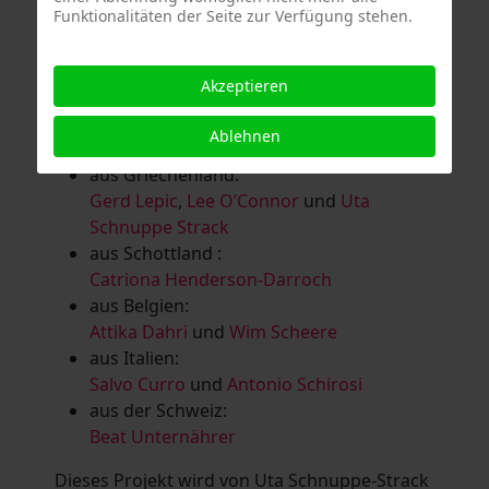
Funktionalitäten der Seite zur Verfügung stehen.
Salomé Herbst
,
Andrea Jungnitsch
,
Bernhard Kölbl
,
Marcel Krüßmann
,
Inga
Lanzl
,
Heidrun MalComes
,
Christa Mayer-
Akzeptieren
Brandl
,
Guntram Prochaska
,
Steve
Schaub
,
Vera Schaub,
Birgit Schweimler &
Ablehnen
Serge Devadder
und
Rolf Thärichen
aus Griechenland:
Gerd Lepic
,
Lee O’Connor
und
Uta
Schnuppe Strack
aus Schottland :
Catriona Henderson-Darroch
aus Belgien:
Attika Dahri
und
Wim Scheere
aus Italien:
Salvo Curro
und
Antonio Schirosi
aus der Schweiz:
Beat Unternährer
Dieses Projekt wird von Uta Schnuppe-Strack