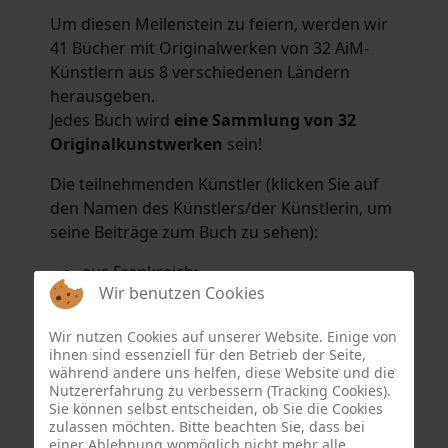
Um diesen Meilenstein zu feiern, werden wir
41 Bücher mit Originalwerken von 32 AiM-
Künstlern aus 8 verschiedenen Ländern
herausgeben.
Jedes Buch wird
eine Sammlung von 32
Originalkunstwerken
sein!
Die teilnehmenden Künstler (klicken Sie auf
den Namen des Künstlers/der Künstlerin, um
seine Beiträge zum Buch zu sehen):
aus Frankreich:
Wir benutzen Cookies
Hélène Argo
,
Didier Bonnot
,
Michel Di
Maggio
,
Joëlle Kuhne
,
Anne Sargeant
und
Wir nutzen Cookies auf unserer Website. Einige von
Eric Schaftlein
.
ihnen sind essenziell für den Betrieb der Seite,
aus den Niederlanden:
während andere uns helfen, diese Website und die
Nutzererfahrung zu verbessern (Tracking Cookies).
Dorrety Brookhuis
,
Natalia Dik
,
Elise
Sie können selbst entscheiden, ob Sie die Cookies
Eekhout
und
Henny Schaapman
zulassen möchten. Bitte beachten Sie, dass bei
aus Deutschland:
einer Ablehnung womöglich nicht mehr alle