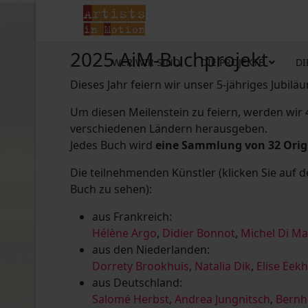
2025 AiM-Buchprojekt
WER WIR SIND
DIE PROJEKTE
DI
Dieses Jahr feiern wir unser 5-jähriges Jubilä
Um diesen Meilenstein zu feiern, werden wir
verschiedenen Ländern herausgeben.
Jedes Buch wird
eine Sammlung von 32 Ori
Die teilnehmenden Künstler (klicken Sie auf 
Buch zu sehen):
aus Frankreich:
Hélène Argo
,
Didier Bonnot
,
Michel Di M
aus den Niederlanden:
Dorrety Brookhuis
,
Natalia Dik
,
Elise Eek
aus Deutschland:
Salomé Herbst
,
Andrea Jungnitsch
,
Bernh