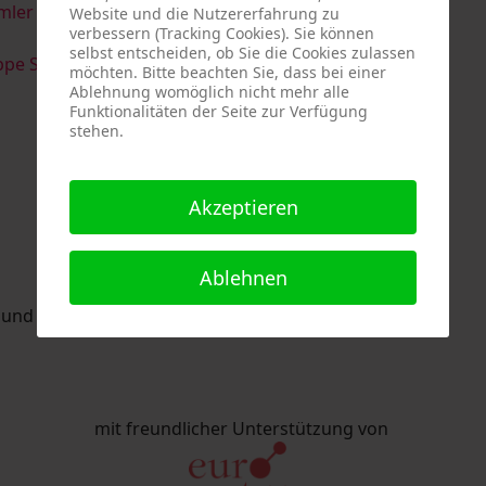
imler & Serge Devadder
und
Rolf Thärichen
Website und die Nutzererfahrung zu
verbessern (Tracking Cookies). Sie können
selbst entscheiden, ob Sie die Cookies zulassen
pe Strack
möchten. Bitte beachten Sie, dass bei einer
Ablehnung womöglich nicht mehr alle
Funktionalitäten der Seite zur Verfügung
stehen.
Akzeptieren
Ablehnen
nd Eric Schaftlein organisiert.
mit freundlicher Unterstützung von