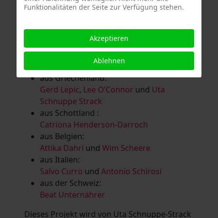
Funktionalitäten der Seite zur Verfügung stehen.
Salomé Herbst
,
Andrea Jungnitsch
,
Bernhard Kölbl
,
Marcel Krüßmann
,
Inga
Lanzl
,
Heidrun MalComes
,
Christa Mayer-
Akzeptieren
Brandl
,
Guntram Prochaska
,
Steve
Schaub
,
Vera Schaub,
Birgit Schweimler &
Ablehnen
Serge Devadder
und
Rolf Thärichen
aus Griechenland:
Gerd Lepic
,
Lee O’Connor
und
Uta
Schnuppe Strack
aus Schottland :
Catriona Henderson-Darroch
aus Belgien:
Attika Dahri
und
Wim Scheere
aus Italien:
Salvo Curro
und
Antonio Schirosi
aus der Schweiz:
Beat Unternährer
Dieses Projekt wird von Uta Schnuppe-Strack