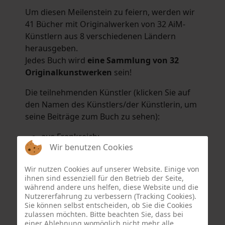
Um diesen Meilenstein zu feiern, werden wir
41 Bücher mit Originalwerken von 32 AiM-
Künstlern aus 8 verschiedenen Ländern
herausgeben.
Jedes Buch wird
eine Sammlung von 32
Originalkunstwerken
sein!
Die teilnehmenden Künstler (klicken Sie auf
den Namen des Künstlers/der Künstlerin, um
seine Beiträge zum Buch zu sehen):
aus Frankreich:
Wir benutzen Cookies
Hélène Argo
,
Didier Bonnot
,
Michel Di
Maggio
,
Joëlle Kuhne
,
Anne Sargeant
und
Wir nutzen Cookies auf unserer Website. Einige von
Eric Schaftlein
.
ihnen sind essenziell für den Betrieb der Seite,
aus den Niederlanden:
während andere uns helfen, diese Website und die
Nutzererfahrung zu verbessern (Tracking Cookies).
Dorrety Brookhuis
,
Natalia Dik
,
Elise
Sie können selbst entscheiden, ob Sie die Cookies
Eekhout
und
Henny Schaapman
zulassen möchten. Bitte beachten Sie, dass bei
aus Deutschland:
einer Ablehnung womöglich nicht mehr alle