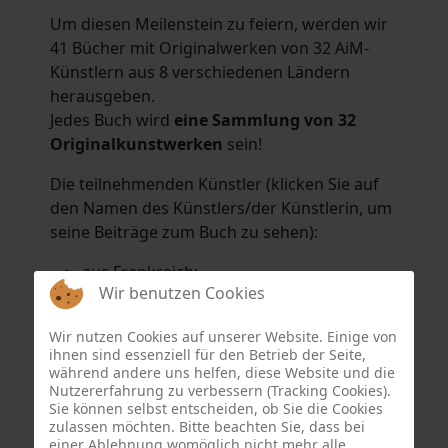
Um diesen Meilenstein zu feiern, werden wir
41 Bücher mit Originalwerken von 32 AiM-
Künstlern aus 8 verschiedenen Ländern
herausgeben.
Jedes Buch wird
eine Sammlung von 32
Originalkunstwerken
sein!
Die teilnehmenden Künstler (klicken Sie auf
den Namen des Künstlers/der Künstlerin, um
seine Beiträge zum Buch zu sehen):
aus Frankreich:
Wir benutzen Cookies
Hélène Argo
,
Didier Bonnot
,
Michel Di
Maggio
,
Joëlle Kuhne
,
Anne Sargeant
und
Wir nutzen Cookies auf unserer Website. Einige von
Eric Schaftlein
.
ihnen sind essenziell für den Betrieb der Seite,
aus den Niederlanden:
während andere uns helfen, diese Website und die
Nutzererfahrung zu verbessern (Tracking Cookies).
Dorrety Brookhuis
,
Natalia Dik
,
Elise
Sie können selbst entscheiden, ob Sie die Cookies
Eekhout
und
Henny Schaapman
zulassen möchten. Bitte beachten Sie, dass bei
aus Deutschland:
einer Ablehnung womöglich nicht mehr alle