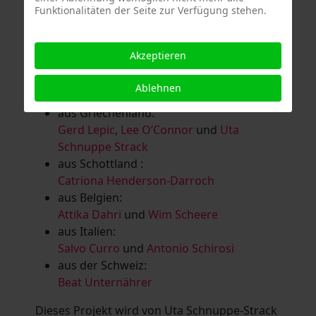
Funktionalitäten der Seite zur Verfügung stehen.
Salomé Herbst
,
Andrea Jungnitsch
,
Bernhard Kölbl
,
Marcel Krüßmann
,
Inga
Lanzl
,
Heidrun MalComes
,
Christa Mayer-
Akzeptieren
Brandl
,
Guntram Prochaska
,
Steve
Schaub
,
Vera Schaub,
Birgit Schweimler &
Ablehnen
Serge Devadder
und
Rolf Thärichen
aus Griechenland:
Gerd Lepic
,
Lee O’Connor
und
Uta
Schnuppe Strack
aus Schottland :
Catriona Henderson-Darroch
aus Belgien:
Attika Dahri
und
Wim Scheere
aus Italien:
Salvo Curro
und
Antonio Schirosi
aus der Schweiz:
Beat Unternährer
Dieses Projekt wird von Uta Schnuppe-Strack