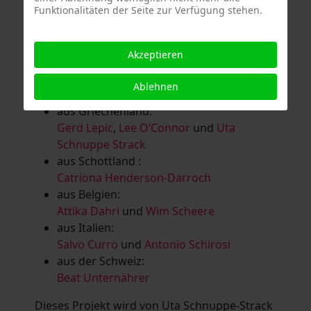
Funktionalitäten der Seite zur Verfügung stehen.
Salomé Herbst
,
Andrea Jungnitsch
,
Bernhard Kölbl
,
Marcel Krüßmann
,
Inga
Lanzl
,
Heidrun MalComes
,
Christa Mayer-
Akzeptieren
Brandl
,
Guntram Prochaska
,
Steve
Schaub
,
Vera Schaub,
Birgit Schweimler &
Ablehnen
Serge Devadder
und
Rolf Thärichen
aus Griechenland:
Gerd Lepic
,
Lee O’Connor
und
Uta
Schnuppe Strack
aus Schottland :
Catriona Henderson-Darroch
aus Belgien:
Attika Dahri
und
Wim Scheere
aus Italien:
Salvo Curro
und
Antonio Schirosi
aus der Schweiz:
Beat Unternährer
Dieses Projekt wird von Uta Schnuppe-Strack