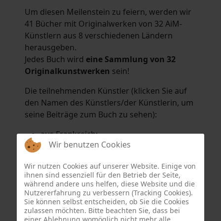
Um diesen Meilenstein zu feiern, werden wir
41 Bücher mit Originalwerken von 32 AiM-
Künstlern aus 8 verschiedenen Ländern
herausgeben.
Jedes Buch wird
eine Sammlung von 32
Originalkunstwerken
sein!
Die teilnehmenden Künstler (klicken Sie auf
den Namen des Künstlers/der Künstlerin, um
seine Beiträge zum Buch zu sehen):
aus Frankreich:
Wir benutzen Cookies
Hélène Argo
,
Didier Bonnot
,
Michel Di
Maggio
,
Joëlle Kuhne
,
Anne Sargeant
und
Wir nutzen Cookies auf unserer Website. Einige von
Eric Schaftlein
.
ihnen sind essenziell für den Betrieb der Seite,
aus den Niederlanden:
während andere uns helfen, diese Website und die
Nutzererfahrung zu verbessern (Tracking Cookies).
Dorrety Brookhuis
,
Natalia Dik
,
Elise
Sie können selbst entscheiden, ob Sie die Cookies
Eekhout
und
Henny Schaapman
zulassen möchten. Bitte beachten Sie, dass bei
aus Deutschland:
einer Ablehnung womöglich nicht mehr alle