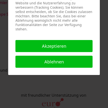
imler & Serge Devadder
und
Rolf Thärichen
Website und die Nutzererfahrung zu
verbessern (Tracking Cookies). Sie können
selbst entscheiden, ob Sie die Cookies zulassen
pe Strack
möchten. Bitte beachten Sie, dass bei einer
Ablehnung womöglich nicht mehr alle
Funktionalitäten der Seite zur Verfügung
stehen.
Akzeptieren
Ablehnen
nd Eric Schaftlein organisiert.
mit freundlicher Unterstützung von