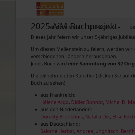
2025 AiM-Buchprojekt
WER WIR SIND
DIE PROJEKTE
DI
Dieses Jahr feiern wir unser 5-jähriges Jubilä
Um diesen Meilenstein zu feiern, werden wir
verschiedenen Ländern herausgeben.
Jedes Buch wird
eine Sammlung von 32 Ori
Die teilnehmenden Künstler (klicken Sie auf 
Buch zu sehen):
aus Frankreich:
Hélène Argo
,
Didier Bonnot
,
Michel Di M
aus den Niederlanden:
Dorrety Brookhuis
,
Natalia Dik
,
Elise Eek
aus Deutschland:
Salomé Herbst
,
Andrea Jungnitsch
,
Bernh