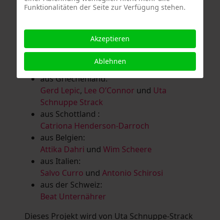
Funktionalitäten der Seite zur Verfügung stehen.
Salomé Herbst
,
Andrea Jungnitsch
,
Bernhard Kölbl
,
Marcel Krüßmann
,
Inga
Lanzl
,
Heidrun MalComes
,
Christa Mayer-
Akzeptieren
Brandl
,
Guntram Prochaska
,
Steve
Schaub
,
Vera Schaub,
Birgit Schweimler &
Ablehnen
Serge Devadder
und
Rolf Thärichen
aus Griechenland:
Gerd Lepic
,
Lee O’Connor
und
Uta
Schnuppe Strack
aus Schottland :
Catriona Henderson-Darroch
aus Belgien:
Attika Dahri
und
Wim Scheere
aus Italien:
Salvo Curro
und
Antonio Schirosi
aus der Schweiz:
Beat Unternährer
Dieses Projekt wird von Uta Schnuppe-Strack