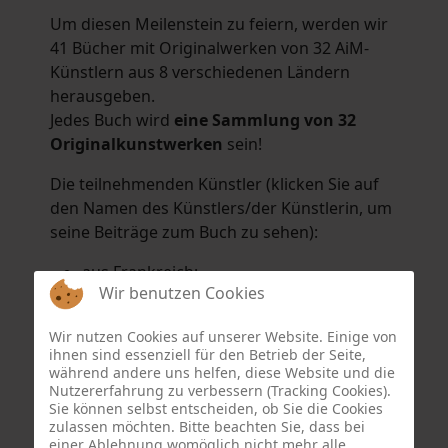
Um diesen Meilenstein zu feiern, werden wir
41 Bücher mit Originalwerken von 32 AiM-
Künstlern aus 8 verschiedenen Ländern
herausgeben.
Jedes Buch wird
eine Sammlung von 32
Originalkunstwerken
sein!
Die teilnehmenden Künstler (klicken Sie auf
den Namen des Künstlers/der Künstlerin, um
seine Beiträge zum Buch zu sehen):
aus Frankreich:
Wir benutzen Cookies
Hélène Argo
,
Didier Bonnot
,
Michel Di
Maggio
,
Joëlle Kuhne
,
Anne Sargeant
und
Wir nutzen Cookies auf unserer Website. Einige von
Eric Schaftlein
.
ihnen sind essenziell für den Betrieb der Seite,
aus den Niederlanden:
während andere uns helfen, diese Website und die
Nutzererfahrung zu verbessern (Tracking Cookies).
Dorrety Brookhuis
,
Natalia Dik
,
Elise
Sie können selbst entscheiden, ob Sie die Cookies
Eekhout
und
Henny Schaapman
zulassen möchten. Bitte beachten Sie, dass bei
aus Deutschland:
einer Ablehnung womöglich nicht mehr alle