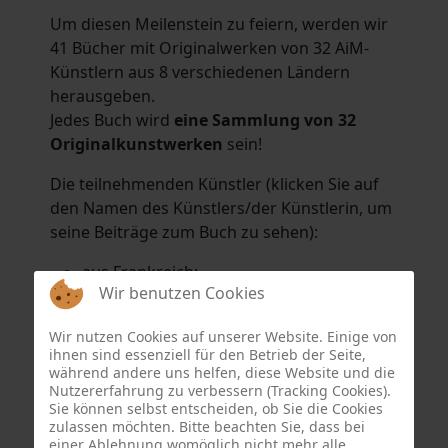
Um diesen Meilenstein zu feiern, werden wir
41 Bücher mit Originalwerken von 32 AiM-
Künstlern aus 8 verschiedenen Ländern
herausgeben.
Jedes Buch wird
eine Sammlung von 32
Originalkunstwerken
sein!
Die teilnehmenden Künstler (klicken Sie auf
den Namen des Künstlers/der Künstlerin, um
seine Beiträge zum Buch zu sehen):
aus Frankreich:
Wir benutzen Cookies
Hélène Argo
,
Didier Bonnot
,
Michel Di
Maggio
,
Joëlle Kuhne
,
Anne Sargeant
und
Wir nutzen Cookies auf unserer Website. Einige von
Eric Schaftlein
.
ihnen sind essenziell für den Betrieb der Seite,
aus den Niederlanden:
während andere uns helfen, diese Website und die
Nutzererfahrung zu verbessern (Tracking Cookies).
Dorrety Brookhuis
,
Natalia Dik
,
Elise
Sie können selbst entscheiden, ob Sie die Cookies
Eekhout
und
Henny Schaapman
zulassen möchten. Bitte beachten Sie, dass bei
aus Deutschland:
einer Ablehnung womöglich nicht mehr alle