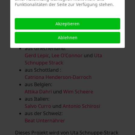
Funktionalitäten der Seite zur Verfügung stehen.
Salomé Herbst
,
Andrea Jungnitsch
,
Bernhard Kölbl
,
Marcel Krüßmann
,
Inga
Lanzl
,
Heidrun MalComes
,
Christa Mayer-
Akzeptieren
Brandl
,
Guntram Prochaska
,
Steve
Schaub
,
Vera Schaub,
Birgit Schweimler &
Ablehnen
Serge Devadder
und
Rolf Thärichen
aus Griechenland:
Gerd Lepic
,
Lee O’Connor
und
Uta
Schnuppe Strack
aus Schottland :
Catriona Henderson-Darroch
aus Belgien:
Attika Dahri
und
Wim Scheere
aus Italien:
Salvo Curro
und
Antonio Schirosi
aus der Schweiz:
Beat Unternährer
Dieses Projekt wird von Uta Schnuppe-Strack