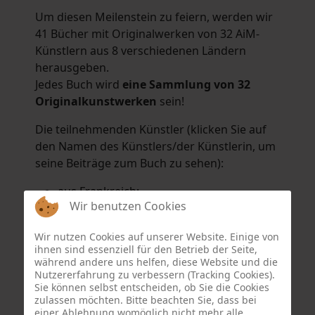
Um diesen Meilenstein zu feiern, werden wir
41 Bücher mit Originalwerken von 32 AiM-
Künstlern aus 8 verschiedenen Ländern
herausgeben.
Jedes Buch wird
eine Sammlung von 32
Originalkunstwerken
sein!
Die teilnehmenden Künstler (klicken Sie auf
den Namen des Künstlers/der Künstlerin, um
seine Beiträge zum Buch zu sehen):
aus Frankreich:
Wir benutzen Cookies
Hélène Argo
,
Didier Bonnot
,
Michel Di
Maggio
,
Joëlle Kuhne
,
Anne Sargeant
und
Wir nutzen Cookies auf unserer Website. Einige von
Eric Schaftlein
.
ihnen sind essenziell für den Betrieb der Seite,
aus den Niederlanden:
während andere uns helfen, diese Website und die
Nutzererfahrung zu verbessern (Tracking Cookies).
Dorrety Brookhuis
,
Natalia Dik
,
Elise
Sie können selbst entscheiden, ob Sie die Cookies
Eekhout
und
Henny Schaapman
zulassen möchten. Bitte beachten Sie, dass bei
aus Deutschland:
einer Ablehnung womöglich nicht mehr alle