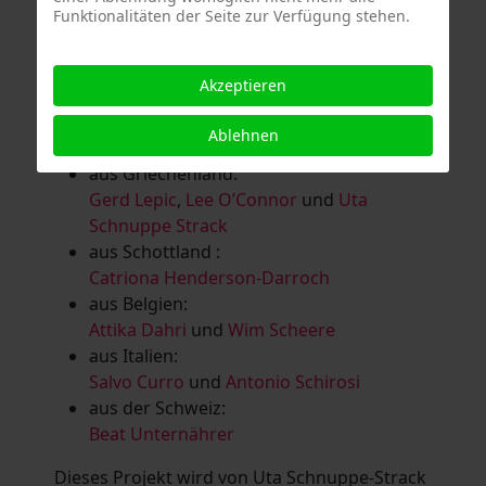
Funktionalitäten der Seite zur Verfügung stehen.
Salomé Herbst
,
Andrea Jungnitsch
,
Bernhard Kölbl
,
Marcel Krüßmann
,
Inga
Lanzl
,
Heidrun MalComes
,
Christa Mayer-
Akzeptieren
Brandl
,
Guntram Prochaska
,
Steve
Schaub
,
Vera Schaub,
Birgit Schweimler &
Ablehnen
Serge Devadder
und
Rolf Thärichen
aus Griechenland:
Gerd Lepic
,
Lee O’Connor
und
Uta
Schnuppe Strack
aus Schottland :
Catriona Henderson-Darroch
aus Belgien:
Attika Dahri
und
Wim Scheere
aus Italien:
Salvo Curro
und
Antonio Schirosi
aus der Schweiz:
Beat Unternährer
Dieses Projekt wird von Uta Schnuppe-Strack