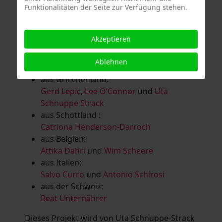
Funktionalitäten der Seite zur Verfügung stehen.
Salomé Herbst
,
Andrea Jungnitsch
,
Bernhard Kölbl
,
Marcel Krüßmann
,
Inga
Lanzl
,
Heidrun MalComes
,
Christa Mayer-
Akzeptieren
Brandl
,
Guntram Prochaska
,
Steve
Schaub
,
Vera Schaub,
Birgit Schweimler &
Ablehnen
Serge Devadder
und
Rolf Thärichen
aus Griechenland:
Gerd Lepic
,
Lee O’Connor
und
Uta
Schnuppe Strack
aus Schottland :
Catriona Henderson-Darroch
aus Belgien:
Attika Dahri
und
Wim Scheere
aus Italien:
Salvo Curro
und
Antonio Schirosi
aus der Schweiz:
Beat Unternährer
Dieses Projekt wird von Uta Schnuppe-Strack