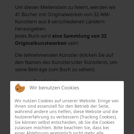
Um diesen Meilenstein zu feiern, werden wir
41 Bücher mit Originalwerken von 32 AiM-
Künstlern aus 8 verschiedenen Ländern
herausgeben.
Jedes Buch wird
eine Sammlung von 32
Originalkunstwerken
sein!
Die teilnehmenden Künstler (klicken Sie auf
den Namen des Künstlers/der Künstlerin, um
seine Beiträge zum Buch zu sehen):
aus Frankreich:
Wir benutzen Cookies
Hélène Argo
,
Didier Bonnot
,
Michel Di
Maggio
,
Joëlle Kuhne
,
Anne Sargeant
und
Wir nutzen Cookies auf unserer Website. Einige von
Eric Schaftlein
.
ihnen sind essenziell für den Betrieb der Seite,
aus den Niederlanden:
während andere uns helfen, diese Website und die
Nutzererfahrung zu verbessern (Tracking Cookies).
Dorrety Brookhuis
,
Natalia Dik
,
Elise
Sie können selbst entscheiden, ob Sie die Cookies
Eekhout
und
Henny Schaapman
zulassen möchten. Bitte beachten Sie, dass bei
aus Deutschland:
einer Ablehnung womöglich nicht mehr alle