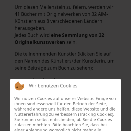
Um diesen Meilenstein zu feiern, werden wir
41 Bücher mit Originalwerken von 32 AiM-
Künstlern aus 8 verschiedenen Ländern
herausgeben.
Jedes Buch wird
eine Sammlung von 32
Originalkunstwerken
sein!
Die teilnehmenden Künstler (klicken Sie auf
den Namen des Künstlers/der Künstlerin, um
seine Beiträge zum Buch zu sehen):
aus Frankreich:
Wir benutzen Cookies
Hélène Argo
,
Didier Bonnot
,
Michel Di
Maggio
,
Joëlle Kuhne
,
Anne Sargeant
und
Wir nutzen Cookies auf unserer Website. Einige von
Eric Schaftlein
.
ihnen sind essenziell für den Betrieb der Seite,
aus den Niederlanden:
während andere uns helfen, diese Website und die
Nutzererfahrung zu verbessern (Tracking Cookies).
Dorrety Brookhuis
,
Natalia Dik
,
Elise
Sie können selbst entscheiden, ob Sie die Cookies
Eekhout
und
Henny Schaapman
zulassen möchten. Bitte beachten Sie, dass bei
aus Deutschland:
einer Ablehnung womöglich nicht mehr alle