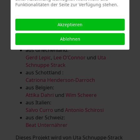
Funktionalitäten der Seite zur Verfügung stehen.
Salomé Herbst
,
Andrea Jungnitsch
,
Bernhard Kölbl
,
Marcel Krüßmann
,
Inga
Lanzl
,
Heidrun MalComes
,
Christa Mayer-
Akzeptieren
Brandl
,
Guntram Prochaska
,
Steve
Schaub
,
Vera Schaub,
Birgit Schweimler &
Ablehnen
Serge Devadder
und
Rolf Thärichen
aus Griechenland:
Gerd Lepic
,
Lee O’Connor
und
Uta
Schnuppe Strack
aus Schottland :
Catriona Henderson-Darroch
aus Belgien:
Attika Dahri
und
Wim Scheere
aus Italien:
Salvo Curro
und
Antonio Schirosi
aus der Schweiz:
Beat Unternährer
Dieses Projekt wird von Uta Schnuppe-Strack