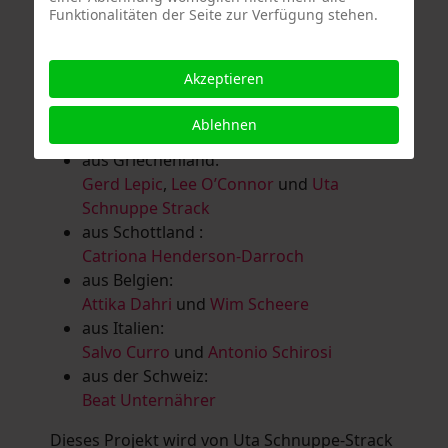
Funktionalitäten der Seite zur Verfügung stehen.
Salomé Herbst
,
Andrea Jungnitsch
,
Bernhard Kölbl
,
Marcel Krüßmann
,
Inga
Lanzl
,
Heidrun MalComes
,
Christa Mayer-
Akzeptieren
Brandl
,
Guntram Prochaska
,
Steve
Schaub
,
Vera Schaub,
Birgit Schweimler &
Ablehnen
Serge Devadder
und
Rolf Thärichen
aus Griechenland:
Gerd Lepic
,
Lee O’Connor
und
Uta
Schnuppe Strack
aus Schottland :
Catriona Henderson-Darroch
aus Belgien:
Attika Dahri
und
Wim Scheere
aus Italien:
Salvo Curro
und
Antonio Schirosi
aus der Schweiz:
Beat Unternährer
Dieses Projekt wird von Uta Schnuppe-Strack