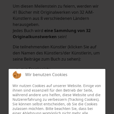
Um diesen Meilenstein zu feiern, werden wir
41 Bücher mit Originalwerken von 32 AiM-
Künstlern aus 8 verschiedenen Ländern
herausgeben.
Jedes Buch wird
eine Sammlung von 32
Originalkunstwerken
sein!
Die teilnehmenden Künstler (klicken Sie auf
den Namen des Künstlers/der Künstlerin, um
seine Beiträge zum Buch zu sehen):
aus Frankreich:
Wir benutzen Cookies
Hélène Argo
,
Didier Bonnot
,
Michel Di
Maggio
,
Joëlle Kuhne
,
Anne Sargeant
und
Wir nutzen Cookies auf unserer Website. Einige von
Eric Schaftlein
.
ihnen sind essenziell für den Betrieb der Seite,
aus den Niederlanden:
während andere uns helfen, diese Website und die
Nutzererfahrung zu verbessern (Tracking Cookies).
Dorrety Brookhuis
,
Natalia Dik
,
Elise
Sie können selbst entscheiden, ob Sie die Cookies
Eekhout
und
Henny Schaapman
zulassen möchten. Bitte beachten Sie, dass bei
aus Deutschland:
einer Ablehnung womöglich nicht mehr alle