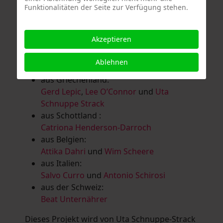
Funktionalitäten der Seite zur Verfügung stehen.
Salomé Herbst
,
Andrea Jungnitsch
,
Bernhard Kölbl
,
Marcel Krüßmann
,
Inga
Lanzl
,
Heidrun MalComes
,
Christa Mayer-
Akzeptieren
Brandl
,
Guntram Prochaska
,
Steve
Schaub
,
Vera Schaub,
Birgit Schweimler &
Ablehnen
Serge Devadder
und
Rolf Thärichen
aus Griechenland:
Gerd Lepic
,
Lee O’Connor
und
Uta
Schnuppe Strack
aus Schottland :
Catriona Henderson-Darroch
aus Belgien:
Attika Dahri
und
Wim Scheere
aus Italien:
Salvo Curro
und
Antonio Schirosi
aus der Schweiz:
Beat Unternährer
Dieses Projekt wird von Uta Schnuppe-Strack