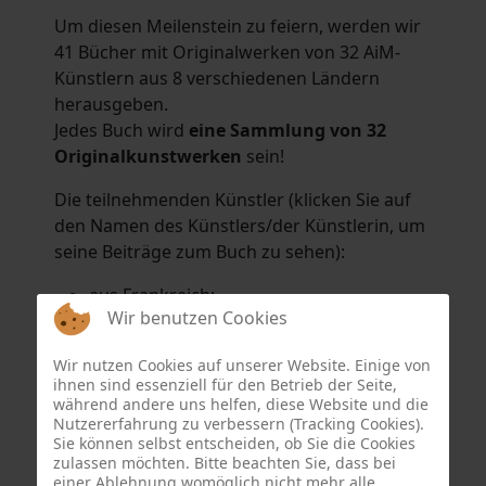
Um diesen Meilenstein zu feiern, werden wir
41 Bücher mit Originalwerken von 32 AiM-
Künstlern aus 8 verschiedenen Ländern
herausgeben.
Jedes Buch wird
eine Sammlung von 32
Originalkunstwerken
sein!
Die teilnehmenden Künstler (klicken Sie auf
den Namen des Künstlers/der Künstlerin, um
seine Beiträge zum Buch zu sehen):
aus Frankreich:
Wir benutzen Cookies
Hélène Argo
,
Didier Bonnot
,
Michel Di
Maggio
,
Joëlle Kuhne
,
Anne Sargeant
und
Wir nutzen Cookies auf unserer Website. Einige von
Eric Schaftlein
.
ihnen sind essenziell für den Betrieb der Seite,
aus den Niederlanden:
während andere uns helfen, diese Website und die
Nutzererfahrung zu verbessern (Tracking Cookies).
Dorrety Brookhuis
,
Natalia Dik
,
Elise
Sie können selbst entscheiden, ob Sie die Cookies
Eekhout
und
Henny Schaapman
zulassen möchten. Bitte beachten Sie, dass bei
aus Deutschland:
einer Ablehnung womöglich nicht mehr alle