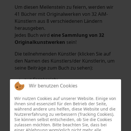
Um diesen Meilenstein zu feiern, werden wir
41 Bücher mit Originalwerken von 32 AiM-
Künstlern aus 8 verschiedenen Ländern
herausgeben.
Jedes Buch wird
eine Sammlung von 32
Originalkunstwerken
sein!
Die teilnehmenden Künstler (klicken Sie auf
den Namen des Künstlers/der Künstlerin, um
seine Beiträge zum Buch zu sehen):
aus Frankreich:
Wir benutzen Cookies
Hélène Argo
,
Didier Bonnot
,
Michel Di
Maggio
,
Joëlle Kuhne
,
Anne Sargeant
und
Wir nutzen Cookies auf unserer Website. Einige von
Eric Schaftlein
.
ihnen sind essenziell für den Betrieb der Seite,
aus den Niederlanden:
während andere uns helfen, diese Website und die
Nutzererfahrung zu verbessern (Tracking Cookies).
Dorrety Brookhuis
,
Natalia Dik
,
Elise
Sie können selbst entscheiden, ob Sie die Cookies
Eekhout
und
Henny Schaapman
zulassen möchten. Bitte beachten Sie, dass bei
aus Deutschland:
einer Ablehnung womöglich nicht mehr alle