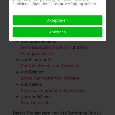
Funktionalitäten der Seite zur Verfügung stehen.
Salomé Herbst
,
Andrea Jungnitsch
,
Bernhard Kölbl
,
Marcel Krüßmann
,
Inga
Lanzl
,
Heidrun MalComes
,
Christa Mayer-
Akzeptieren
Brandl
,
Guntram Prochaska
,
Steve
Schaub
,
Vera Schaub,
Birgit Schweimler &
Ablehnen
Serge Devadder
und
Rolf Thärichen
aus Griechenland:
Gerd Lepic
,
Lee O’Connor
und
Uta
Schnuppe Strack
aus Schottland :
Catriona Henderson-Darroch
aus Belgien:
Attika Dahri
und
Wim Scheere
aus Italien:
Salvo Curro
und
Antonio Schirosi
aus der Schweiz:
Beat Unternährer
Dieses Projekt wird von Uta Schnuppe-Strack