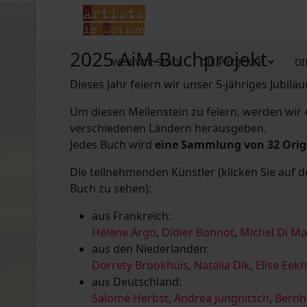
2025 AiM-Buchprojekt
WER WIR SIND
DIE PROJEKTE
DI
Dieses Jahr feiern wir unser 5-jähriges Jubilä
Um diesen Meilenstein zu feiern, werden wir
verschiedenen Ländern herausgeben.
Jedes Buch wird
eine Sammlung von 32 Ori
Die teilnehmenden Künstler (klicken Sie auf 
Buch zu sehen):
aus Frankreich:
Hélène Argo
,
Didier Bonnot
,
Michel Di M
aus den Niederlanden:
Dorrety Brookhuis
,
Natalia Dik
,
Elise Eek
aus Deutschland:
Salomé Herbst
,
Andrea Jungnitsch
,
Bernh