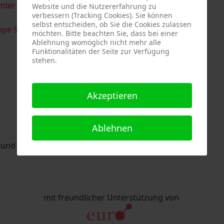
imler & Serge Devadder
und
Rolf Thärichen
Website und die Nutzererfahrung zu
verbessern (Tracking Cookies). Sie können
selbst entscheiden, ob Sie die Cookies zulassen
pe Strack
möchten. Bitte beachten Sie, dass bei einer
Ablehnung womöglich nicht mehr alle
Funktionalitäten der Seite zur Verfügung
stehen.
Akzeptieren
Ablehnen
nd Eric Schaftlein organisiert.
mit freundlicher Unterstützung von