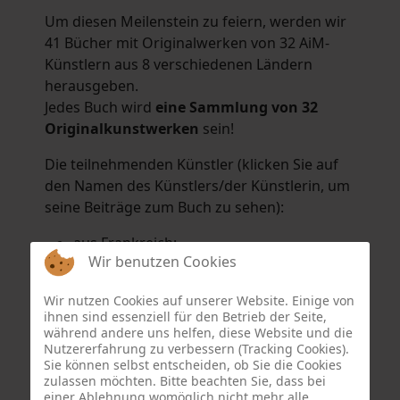
Um diesen Meilenstein zu feiern, werden wir
41 Bücher mit Originalwerken von 32 AiM-
Künstlern aus 8 verschiedenen Ländern
herausgeben.
Jedes Buch wird
eine Sammlung von 32
Originalkunstwerken
sein!
Die teilnehmenden Künstler (klicken Sie auf
den Namen des Künstlers/der Künstlerin, um
seine Beiträge zum Buch zu sehen):
aus Frankreich:
Wir benutzen Cookies
Hélène Argo
,
Didier Bonnot
,
Michel Di
Maggio
,
Joëlle Kuhne
,
Anne Sargeant
und
Wir nutzen Cookies auf unserer Website. Einige von
Eric Schaftlein
.
ihnen sind essenziell für den Betrieb der Seite,
aus den Niederlanden:
während andere uns helfen, diese Website und die
Nutzererfahrung zu verbessern (Tracking Cookies).
Dorrety Brookhuis
,
Natalia Dik
,
Elise
Sie können selbst entscheiden, ob Sie die Cookies
Eekhout
und
Henny Schaapman
zulassen möchten. Bitte beachten Sie, dass bei
aus Deutschland:
einer Ablehnung womöglich nicht mehr alle