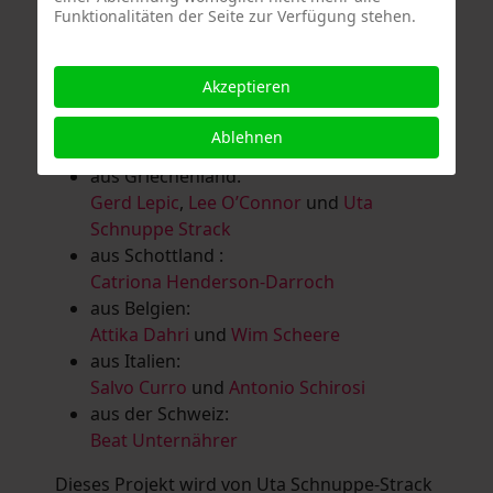
Funktionalitäten der Seite zur Verfügung stehen.
Salomé Herbst
,
Andrea Jungnitsch
,
Bernhard Kölbl
,
Marcel Krüßmann
,
Inga
Lanzl
,
Heidrun MalComes
,
Christa Mayer-
Akzeptieren
Brandl
,
Guntram Prochaska
,
Steve
Schaub
,
Vera Schaub,
Birgit Schweimler &
Ablehnen
Serge Devadder
und
Rolf Thärichen
aus Griechenland:
Gerd Lepic
,
Lee O’Connor
und
Uta
Schnuppe Strack
aus Schottland :
Catriona Henderson-Darroch
aus Belgien:
Attika Dahri
und
Wim Scheere
aus Italien:
Salvo Curro
und
Antonio Schirosi
aus der Schweiz:
Beat Unternährer
Dieses Projekt wird von Uta Schnuppe-Strack