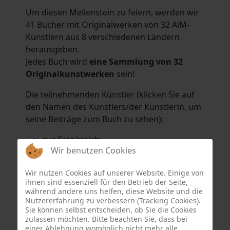
Um diesen Meilenstein zu feiern, werden wir
41 Bücher mit Originalwerken von 32 AiM-
Künstlern aus 8 verschiedenen Ländern
herausgeben.
Jedes Buch wird
eine Sammlung von 32
Originalkunstwerken
sein!
Die teilnehmenden Künstler (klicken Sie auf
den Namen des Künstlers/der Künstlerin, um
seine Beiträge zum Buch zu sehen):
aus Frankreich:
Wir benutzen Cookies
Hélène Argo
,
Didier Bonnot
,
Michel Di
Maggio
,
Joëlle Kuhne
,
Anne Sargeant
und
Wir nutzen Cookies auf unserer Website. Einige von
Eric Schaftlein
.
ihnen sind essenziell für den Betrieb der Seite,
aus den Niederlanden:
während andere uns helfen, diese Website und die
Nutzererfahrung zu verbessern (Tracking Cookies).
Dorrety Brookhuis
,
Natalia Dik
,
Elise
Sie können selbst entscheiden, ob Sie die Cookies
Eekhout
und
Henny Schaapman
zulassen möchten. Bitte beachten Sie, dass bei
aus Deutschland:
einer Ablehnung womöglich nicht mehr alle