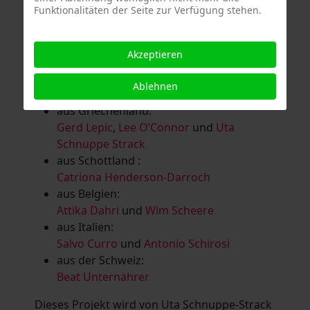
Funktionalitäten der Seite zur Verfügung stehen.
Salomé Herbst
,
Andrea Jungnitsch
,
Bernhard Kölbl
,
Marcel Krüßmann
,
Inga
Lanzl
,
Heidrun MalComes
,
Christa Mayer-
Akzeptieren
Brandl
,
Guntram Prochaska
,
Steve
Schaub
,
Vera Schaub,
Birgit Schweimler &
Ablehnen
Serge Devadder
und
Rolf Thärichen
aus Griechenland:
Gerd Lepic
,
Lee O’Connor
und
Uta
Schnuppe Strack
aus Schottland :
Catriona Henderson-Darroch
aus Belgien:
Attika Dahri
und
Wim Scheere
aus Italien:
Salvo Curro
und
Antonio Schirosi
aus der Schweiz:
Beat Unternährer
Dieses Projekt wird von Uta Schnuppe-Strack