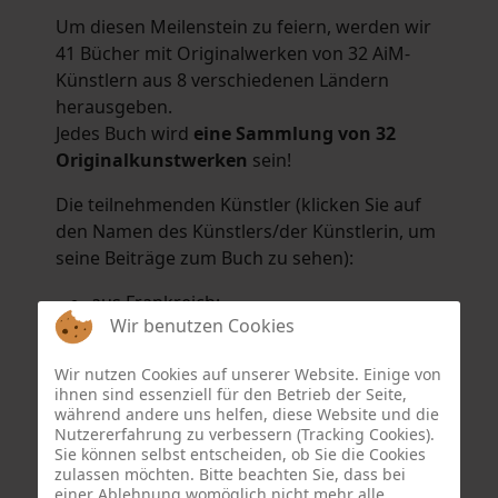
Um diesen Meilenstein zu feiern, werden wir
41 Bücher mit Originalwerken von 32 AiM-
Künstlern aus 8 verschiedenen Ländern
herausgeben.
Jedes Buch wird
eine Sammlung von 32
Originalkunstwerken
sein!
Die teilnehmenden Künstler (klicken Sie auf
den Namen des Künstlers/der Künstlerin, um
seine Beiträge zum Buch zu sehen):
aus Frankreich:
Wir benutzen Cookies
Hélène Argo
,
Didier Bonnot
,
Michel Di
Maggio
,
Joëlle Kuhne
,
Anne Sargeant
und
Wir nutzen Cookies auf unserer Website. Einige von
Eric Schaftlein
.
ihnen sind essenziell für den Betrieb der Seite,
aus den Niederlanden:
während andere uns helfen, diese Website und die
Nutzererfahrung zu verbessern (Tracking Cookies).
Dorrety Brookhuis
,
Natalia Dik
,
Elise
Sie können selbst entscheiden, ob Sie die Cookies
Eekhout
und
Henny Schaapman
zulassen möchten. Bitte beachten Sie, dass bei
aus Deutschland:
einer Ablehnung womöglich nicht mehr alle