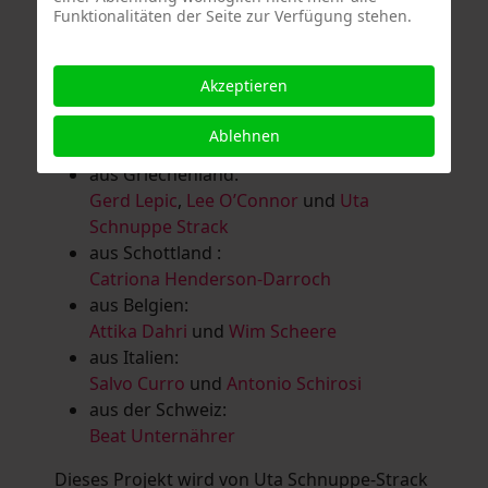
Funktionalitäten der Seite zur Verfügung stehen.
Salomé Herbst
,
Andrea Jungnitsch
,
Bernhard Kölbl
,
Marcel Krüßmann
,
Inga
Lanzl
,
Heidrun MalComes
,
Christa Mayer-
Akzeptieren
Brandl
,
Guntram Prochaska
,
Steve
Schaub
,
Vera Schaub,
Birgit Schweimler &
Ablehnen
Serge Devadder
und
Rolf Thärichen
aus Griechenland:
Gerd Lepic
,
Lee O’Connor
und
Uta
Schnuppe Strack
aus Schottland :
Catriona Henderson-Darroch
aus Belgien:
Attika Dahri
und
Wim Scheere
aus Italien:
Salvo Curro
und
Antonio Schirosi
aus der Schweiz:
Beat Unternährer
Dieses Projekt wird von Uta Schnuppe-Strack