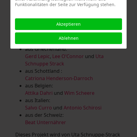
Funktionalitäten der Seite zur Verfügung stehen.
Salomé Herbst
,
Andrea Jungnitsch
,
Bernhard Kölbl
,
Marcel Krüßmann
,
Inga
Lanzl
,
Heidrun MalComes
,
Christa Mayer-
Akzeptieren
Brandl
,
Guntram Prochaska
,
Steve
Schaub
,
Vera Schaub,
Birgit Schweimler &
Ablehnen
Serge Devadder
und
Rolf Thärichen
aus Griechenland:
Gerd Lepic
,
Lee O’Connor
und
Uta
Schnuppe Strack
aus Schottland :
Catriona Henderson-Darroch
aus Belgien:
Attika Dahri
und
Wim Scheere
aus Italien:
Salvo Curro
und
Antonio Schirosi
aus der Schweiz:
Beat Unternährer
Dieses Projekt wird von Uta Schnuppe-Strack