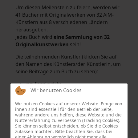
Um diesen Meilenstein zu feiern, werden wir
41 Bücher mit Originalwerken von 32 AiM-
Künstlern aus 8 verschiedenen Ländern
herausgeben.
Jedes Buch wird
eine Sammlung von 32
Originalkunstwerken
sein!
Die teilnehmenden Künstler (klicken Sie auf
den Namen des Künstlers/der Künstlerin, um
seine Beiträge zum Buch zu sehen):
aus Frankreich:
Wir benutzen Cookies
Hélène Argo
,
Didier Bonnot
,
Michel Di
Maggio
,
Joëlle Kuhne
,
Anne Sargeant
und
Wir nutzen Cookies auf unserer Website. Einige von
Eric Schaftlein
.
ihnen sind essenziell für den Betrieb der Seite,
aus den Niederlanden:
während andere uns helfen, diese Website und die
Nutzererfahrung zu verbessern (Tracking Cookies).
Dorrety Brookhuis
,
Natalia Dik
,
Elise
Sie können selbst entscheiden, ob Sie die Cookies
Eekhout
und
Henny Schaapman
zulassen möchten. Bitte beachten Sie, dass bei
aus Deutschland:
einer Ablehnung womöglich nicht mehr alle