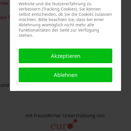
imler & Serge Devadder
und
Rolf Thärichen
Website und die Nutzererfahrung zu
verbessern (Tracking Cookies). Sie können
selbst entscheiden, ob Sie die Cookies zulassen
pe Strack
möchten. Bitte beachten Sie, dass bei einer
Ablehnung womöglich nicht mehr alle
Funktionalitäten der Seite zur Verfügung
stehen.
Akzeptieren
Ablehnen
nd Eric Schaftlein organisiert.
mit freundlicher Unterstützung von