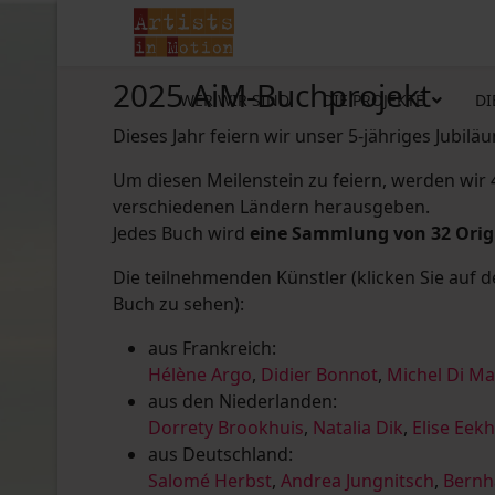
2025 AiM-Buchprojekt
WER WIR SIND
DIE PROJEKTE
DI
Dieses Jahr feiern wir unser 5-jähriges Jubilä
Um diesen Meilenstein zu feiern, werden wir
verschiedenen Ländern herausgeben.
Jedes Buch wird
eine Sammlung von 32 Ori
Die teilnehmenden Künstler (klicken Sie auf 
Buch zu sehen):
aus Frankreich:
Hélène Argo
,
Didier Bonnot
,
Michel Di M
aus den Niederlanden:
Dorrety Brookhuis
,
Natalia Dik
,
Elise Eek
aus Deutschland:
Salomé Herbst
,
Andrea Jungnitsch
,
Bernh