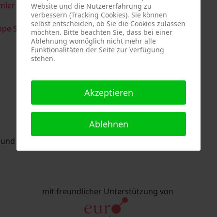
imler & Serge Devadder
und
Rolf Thärichen
Website und die Nutzererfahrung zu
verbessern (Tracking Cookies). Sie können
selbst entscheiden, ob Sie die Cookies zulassen
pe Strack
möchten. Bitte beachten Sie, dass bei einer
Ablehnung womöglich nicht mehr alle
Funktionalitäten der Seite zur Verfügung
stehen.
Akzeptieren
Ablehnen
nd Eric Schaftlein organisiert.
mit freundlicher Unterstützung von