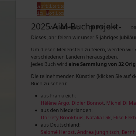
2025 AiM-Buchprojekt
WER WIR SIND
DIE PROJEKTE
DI
Dieses Jahr feiern wir unser 5-jähriges Jubilä
Um diesen Meilenstein zu feiern, werden wir
verschiedenen Ländern herausgeben.
Jedes Buch wird
eine Sammlung von 32 Ori
Die teilnehmenden Künstler (klicken Sie auf 
Buch zu sehen):
aus Frankreich:
Hélène Argo
,
Didier Bonnot
,
Michel Di M
aus den Niederlanden:
Dorrety Brookhuis
,
Natalia Dik
,
Elise Eek
aus Deutschland:
Salomé Herbst
,
Andrea Jungnitsch
,
Bernh