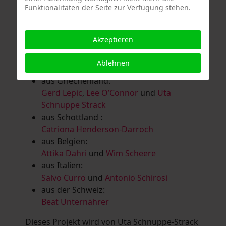
Funktionalitäten der Seite zur Verfügung stehen.
Salomé Herbst
,
Andrea Jungnitsch
,
Bernhard Kölbl
,
Marcel Krüßmann
,
Inga
Lanzl
,
Heidrun MalComes
,
Christa Mayer-
Akzeptieren
Brandl
,
Guntram Prochaska
,
Steve
Schaub
,
Vera Schaub,
Birgit Schweimler &
Ablehnen
Serge Devadder
und
Rolf Thärichen
aus Griechenland:
Gerd Lepic
,
Lee O’Connor
und
Uta
Schnuppe Strack
aus Schottland :
Catriona Henderson-Darroch
aus Belgien:
Attika Dahri
und
Wim Scheere
aus Italien:
Salvo Curro
und
Antonio Schirosi
aus der Schweiz:
Beat Unternährer
Dieses Projekt wird von Uta Schnuppe-Strack