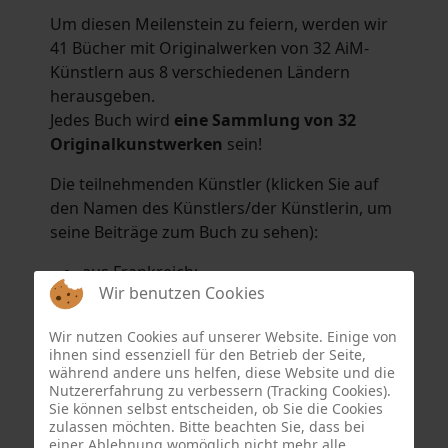
Um diesen Meilenstein zu feiern, werden wir
41 Bücher mit Originalwerken von 32 AiM-
Künstlern aus 8 verschiedenen Ländern
herausgeben.
Jedes Buch wird
eine Sammlung von 32
Originalkunstwerken
sein!
Die teilnehmenden Künstler (klicken Sie auf
den Namen des Künstlers/der Künstlerin, um
seine Beiträge zum Buch zu sehen):
aus Frankreich:
Wir benutzen Cookies
Hélène Argo
,
Didier Bonnot
,
Michel Di
Maggio
,
Joëlle Kuhne
,
Anne Sargeant
und
Wir nutzen Cookies auf unserer Website. Einige von
Eric Schaftlein
.
ihnen sind essenziell für den Betrieb der Seite,
aus den Niederlanden:
während andere uns helfen, diese Website und die
Nutzererfahrung zu verbessern (Tracking Cookies).
Dorrety Brookhuis
,
Natalia Dik
,
Elise
Sie können selbst entscheiden, ob Sie die Cookies
Eekhout
und
Henny Schaapman
zulassen möchten. Bitte beachten Sie, dass bei
aus Deutschland:
einer Ablehnung womöglich nicht mehr alle