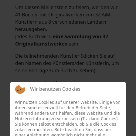
Um diesen Meilenstein zu feiern, werden wir
41 Bücher mit Originalwerken von 32 AiM-
Künstlern aus 8 verschiedenen Ländern
herausgeben.
Jedes Buch wird
eine Sammlung von 32
Originalkunstwerken
sein!
Die teilnehmenden Künstler (klicken Sie auf
den Namen des Künstlers/der Künstlerin, um
seine Beiträge zum Buch zu sehen):
aus Frankreich:
Wir benutzen Cookies
Hélène Argo
,
Didier Bonnot
,
Michel Di
Maggio
,
Joëlle Kuhne
,
Anne Sargeant
und
Wir nutzen Cookies auf unserer Website. Einige von
Eric Schaftlein
.
ihnen sind essenziell für den Betrieb der Seite,
aus den Niederlanden:
während andere uns helfen, diese Website und die
Nutzererfahrung zu verbessern (Tracking Cookies).
Dorrety Brookhuis
,
Natalia Dik
,
Elise
Sie können selbst entscheiden, ob Sie die Cookies
Eekhout
und
Henny Schaapman
zulassen möchten. Bitte beachten Sie, dass bei
aus Deutschland:
einer Ablehnung womöglich nicht mehr alle