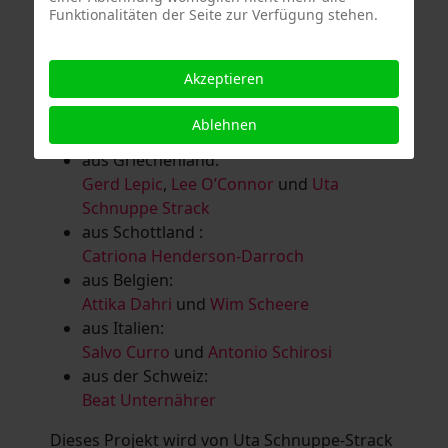
Funktionalitäten der Seite zur Verfügung stehen.
Salomé Herbst
,
Andrea Jungnitsch
,
Bernhard Kölbl
,
Marcel Krüßmann
,
Inga
Lanzl
,
Heidrun MalComes
,
Christa Mayer-
Akzeptieren
Brandl
,
Guntram Prochaska
,
Steve
Schaub
,
Vera Schaub,
Birgit Schweimler &
Ablehnen
Serge Devadder
und
Rolf Thärichen
aus Griechenland:
Gerd Lepic
,
Lee O’Connor
und
Uta
Schnuppe Strack
aus Schottland :
Catriona Henderson-Darroch
aus Belgien:
Attika Dahri
und
Wim Scheere
aus Italien:
Salvo Curro
und
Antonio Schirosi
aus der Schweiz:
Beat Unternährer
Dieses Projekt wird von Uta Schnuppe-Strack