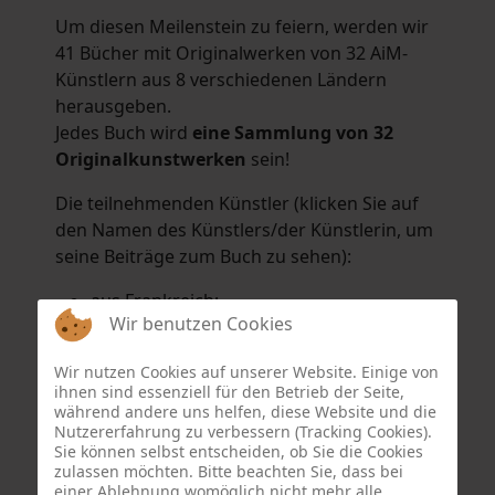
Um diesen Meilenstein zu feiern, werden wir
41 Bücher mit Originalwerken von 32 AiM-
Künstlern aus 8 verschiedenen Ländern
herausgeben.
Jedes Buch wird
eine Sammlung von 32
Originalkunstwerken
sein!
Die teilnehmenden Künstler (klicken Sie auf
den Namen des Künstlers/der Künstlerin, um
seine Beiträge zum Buch zu sehen):
aus Frankreich:
Wir benutzen Cookies
Hélène Argo
,
Didier Bonnot
,
Michel Di
Maggio
,
Joëlle Kuhne
,
Anne Sargeant
und
Wir nutzen Cookies auf unserer Website. Einige von
Eric Schaftlein
.
ihnen sind essenziell für den Betrieb der Seite,
aus den Niederlanden:
während andere uns helfen, diese Website und die
Nutzererfahrung zu verbessern (Tracking Cookies).
Dorrety Brookhuis
,
Natalia Dik
,
Elise
Sie können selbst entscheiden, ob Sie die Cookies
Eekhout
und
Henny Schaapman
zulassen möchten. Bitte beachten Sie, dass bei
aus Deutschland:
einer Ablehnung womöglich nicht mehr alle