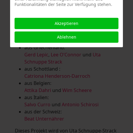
Funktionalitäten der Seite zur Verfügung stehen.
Salomé Herbst
,
Andrea Jungnitsch
,
Bernhard Kölbl
,
Marcel Krüßmann
,
Inga
Lanzl
,
Heidrun MalComes
,
Christa Mayer-
Akzeptieren
Brandl
,
Guntram Prochaska
,
Steve
Schaub
,
Vera Schaub,
Birgit Schweimler &
Ablehnen
Serge Devadder
und
Rolf Thärichen
aus Griechenland:
Gerd Lepic
,
Lee O’Connor
und
Uta
Schnuppe Strack
aus Schottland :
Catriona Henderson-Darroch
aus Belgien:
Attika Dahri
und
Wim Scheere
aus Italien:
Salvo Curro
und
Antonio Schirosi
aus der Schweiz:
Beat Unternährer
Dieses Projekt wird von Uta Schnuppe-Strack