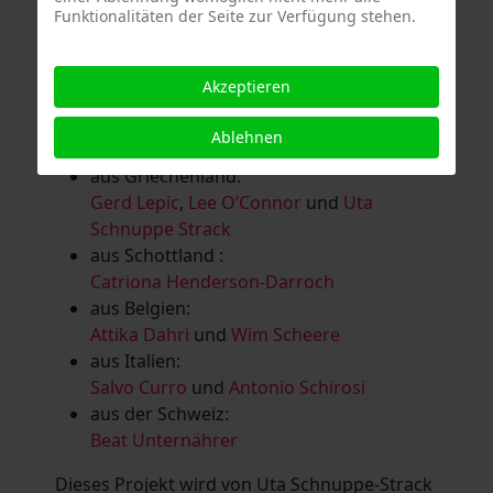
Funktionalitäten der Seite zur Verfügung stehen.
Salomé Herbst
,
Andrea Jungnitsch
,
Bernhard Kölbl
,
Marcel Krüßmann
,
Inga
Lanzl
,
Heidrun MalComes
,
Christa Mayer-
Akzeptieren
Brandl
,
Guntram Prochaska
,
Steve
Schaub
,
Vera Schaub,
Birgit Schweimler &
Ablehnen
Serge Devadder
und
Rolf Thärichen
aus Griechenland:
Gerd Lepic
,
Lee O’Connor
und
Uta
Schnuppe Strack
aus Schottland :
Catriona Henderson-Darroch
aus Belgien:
Attika Dahri
und
Wim Scheere
aus Italien:
Salvo Curro
und
Antonio Schirosi
aus der Schweiz:
Beat Unternährer
Dieses Projekt wird von Uta Schnuppe-Strack