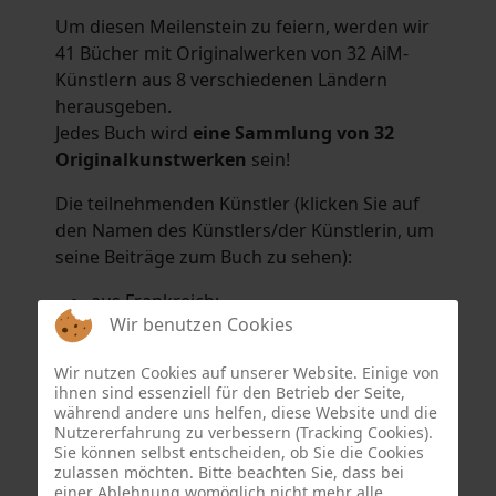
Um diesen Meilenstein zu feiern, werden wir
41 Bücher mit Originalwerken von 32 AiM-
Künstlern aus 8 verschiedenen Ländern
herausgeben.
Jedes Buch wird
eine Sammlung von 32
Originalkunstwerken
sein!
Die teilnehmenden Künstler (klicken Sie auf
den Namen des Künstlers/der Künstlerin, um
seine Beiträge zum Buch zu sehen):
aus Frankreich:
Wir benutzen Cookies
Hélène Argo
,
Didier Bonnot
,
Michel Di
Maggio
,
Joëlle Kuhne
,
Anne Sargeant
und
Wir nutzen Cookies auf unserer Website. Einige von
Eric Schaftlein
.
ihnen sind essenziell für den Betrieb der Seite,
aus den Niederlanden:
während andere uns helfen, diese Website und die
Nutzererfahrung zu verbessern (Tracking Cookies).
Dorrety Brookhuis
,
Natalia Dik
,
Elise
Sie können selbst entscheiden, ob Sie die Cookies
Eekhout
und
Henny Schaapman
zulassen möchten. Bitte beachten Sie, dass bei
aus Deutschland:
einer Ablehnung womöglich nicht mehr alle