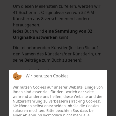
Um diesen Meilenstein zu feiern, werden wir
41 Bücher mit Originalwerken von 32 AiM-
Künstlern aus 8 verschiedenen Ländern
herausgeben.
Jedes Buch wird
eine Sammlung von 32
Originalkunstwerken
sein!
Die teilnehmenden Künstler (klicken Sie auf
den Namen des Künstlers/der Künstlerin, um
seine Beiträge zum Buch zu sehen):
aus Frankreich:
Wir benutzen Cookies
Hélène Argo
,
Didier Bonnot
,
Michel Di
Maggio
,
Joëlle Kuhne
,
Anne Sargeant
und
Wir nutzen Cookies auf unserer Website. Einige von
Eric Schaftlein
.
ihnen sind essenziell für den Betrieb der Seite,
aus den Niederlanden:
während andere uns helfen, diese Website und die
Nutzererfahrung zu verbessern (Tracking Cookies).
Dorrety Brookhuis
,
Natalia Dik
,
Elise
Sie können selbst entscheiden, ob Sie die Cookies
Eekhout
und
Henny Schaapman
zulassen möchten. Bitte beachten Sie, dass bei
aus Deutschland:
einer Ablehnung womöglich nicht mehr alle