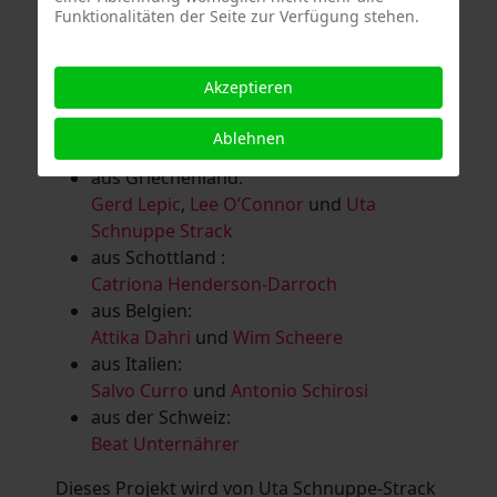
Funktionalitäten der Seite zur Verfügung stehen.
Salomé Herbst
,
Andrea Jungnitsch
,
Bernhard Kölbl
,
Marcel Krüßmann
,
Inga
Lanzl
,
Heidrun MalComes
,
Christa Mayer-
Akzeptieren
Brandl
,
Guntram Prochaska
,
Steve
Schaub
,
Vera Schaub,
Birgit Schweimler &
Ablehnen
Serge Devadder
und
Rolf Thärichen
aus Griechenland:
Gerd Lepic
,
Lee O’Connor
und
Uta
Schnuppe Strack
aus Schottland :
Catriona Henderson-Darroch
aus Belgien:
Attika Dahri
und
Wim Scheere
aus Italien:
Salvo Curro
und
Antonio Schirosi
aus der Schweiz:
Beat Unternährer
Dieses Projekt wird von Uta Schnuppe-Strack