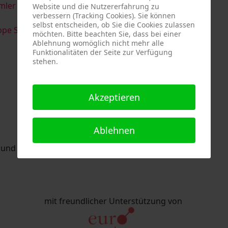
imler & Serge Devadder
und
Rolf Thärichen
Website und die Nutzererfahrung zu
verbessern (Tracking Cookies). Sie können
selbst entscheiden, ob Sie die Cookies zulassen
pe Strack
möchten. Bitte beachten Sie, dass bei einer
Ablehnung womöglich nicht mehr alle
Funktionalitäten der Seite zur Verfügung
stehen.
Akzeptieren
Ablehnen
nd Eric Schaftlein organisiert.
mit freundlicher Unterstützung von