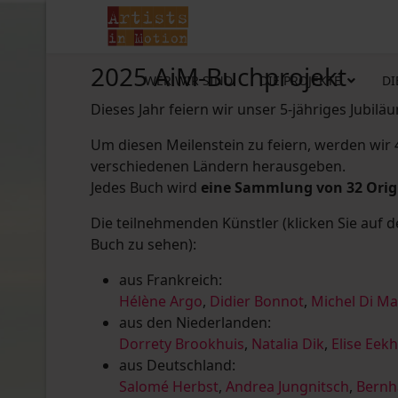
2025 AiM-Buchprojekt
WER WIR SIND
DIE PROJEKTE
DI
Dieses Jahr feiern wir unser 5-jähriges Jubilä
Um diesen Meilenstein zu feiern, werden wir
verschiedenen Ländern herausgeben.
Jedes Buch wird
eine Sammlung von 32 Ori
Die teilnehmenden Künstler (klicken Sie auf 
Buch zu sehen):
aus Frankreich:
Hélène Argo
,
Didier Bonnot
,
Michel Di M
aus den Niederlanden:
Dorrety Brookhuis
,
Natalia Dik
,
Elise Eek
aus Deutschland:
Salomé Herbst
,
Andrea Jungnitsch
,
Bernh