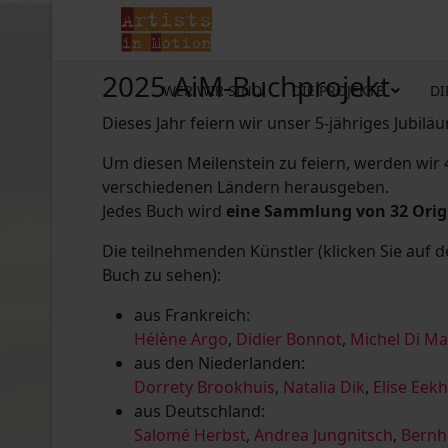
2025 AiM-Buchprojekt
WER WIR SIND
DIE PROJEKTE
DI
Dieses Jahr feiern wir unser 5-jähriges Jubilä
Um diesen Meilenstein zu feiern, werden wir
verschiedenen Ländern herausgeben.
Jedes Buch wird
eine Sammlung von 32 Ori
Die teilnehmenden Künstler (klicken Sie auf 
Buch zu sehen):
aus Frankreich:
Hélène Argo
,
Didier Bonnot
,
Michel Di M
aus den Niederlanden:
Dorrety Brookhuis
,
Natalia Dik
,
Elise Eek
aus Deutschland:
Salomé Herbst
,
Andrea Jungnitsch
,
Bernh