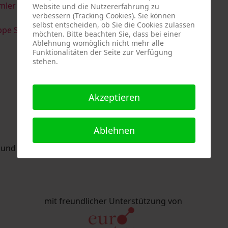
imler & Serge Devadder
und
Rolf Thärichen
Website und die Nutzererfahrung zu
verbessern (Tracking Cookies). Sie können
selbst entscheiden, ob Sie die Cookies zulassen
pe Strack
möchten. Bitte beachten Sie, dass bei einer
Ablehnung womöglich nicht mehr alle
Funktionalitäten der Seite zur Verfügung
stehen.
Akzeptieren
Ablehnen
nd Eric Schaftlein organisiert.
mit freundlicher Unterstützung von