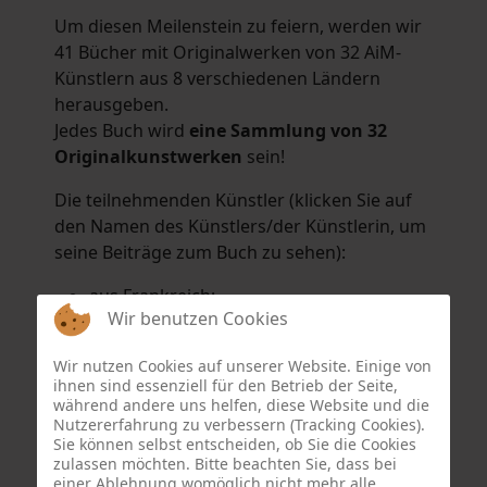
Um diesen Meilenstein zu feiern, werden wir
41 Bücher mit Originalwerken von 32 AiM-
Künstlern aus 8 verschiedenen Ländern
herausgeben.
Jedes Buch wird
eine Sammlung von 32
Originalkunstwerken
sein!
Die teilnehmenden Künstler (klicken Sie auf
den Namen des Künstlers/der Künstlerin, um
seine Beiträge zum Buch zu sehen):
aus Frankreich:
Wir benutzen Cookies
Hélène Argo
,
Didier Bonnot
,
Michel Di
Maggio
,
Joëlle Kuhne
,
Anne Sargeant
und
Wir nutzen Cookies auf unserer Website. Einige von
Eric Schaftlein
.
ihnen sind essenziell für den Betrieb der Seite,
aus den Niederlanden:
während andere uns helfen, diese Website und die
Nutzererfahrung zu verbessern (Tracking Cookies).
Dorrety Brookhuis
,
Natalia Dik
,
Elise
Sie können selbst entscheiden, ob Sie die Cookies
Eekhout
und
Henny Schaapman
zulassen möchten. Bitte beachten Sie, dass bei
aus Deutschland:
einer Ablehnung womöglich nicht mehr alle