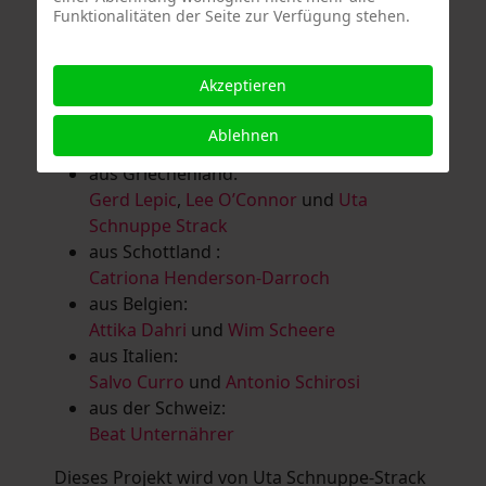
Funktionalitäten der Seite zur Verfügung stehen.
Salomé Herbst
,
Andrea Jungnitsch
,
Bernhard Kölbl
,
Marcel Krüßmann
,
Inga
Lanzl
,
Heidrun MalComes
,
Christa Mayer-
Akzeptieren
Brandl
,
Guntram Prochaska
,
Steve
Schaub
,
Vera Schaub,
Birgit Schweimler &
Ablehnen
Serge Devadder
und
Rolf Thärichen
aus Griechenland:
Gerd Lepic
,
Lee O’Connor
und
Uta
Schnuppe Strack
aus Schottland :
Catriona Henderson-Darroch
aus Belgien:
Attika Dahri
und
Wim Scheere
aus Italien:
Salvo Curro
und
Antonio Schirosi
aus der Schweiz:
Beat Unternährer
Dieses Projekt wird von Uta Schnuppe-Strack