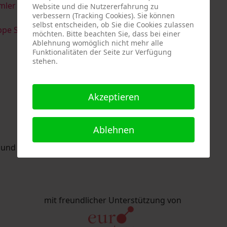
imler & Serge Devadder
und
Rolf Thärichen
Website und die Nutzererfahrung zu
verbessern (Tracking Cookies). Sie können
selbst entscheiden, ob Sie die Cookies zulassen
pe Strack
möchten. Bitte beachten Sie, dass bei einer
Ablehnung womöglich nicht mehr alle
Funktionalitäten der Seite zur Verfügung
stehen.
Akzeptieren
Ablehnen
nd Eric Schaftlein organisiert.
mit freundlicher Unterstützung von