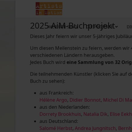
2025 AiM-Buchprojekt
WER WIR SIND
DIE PROJEKTE
DI
Dieses Jahr feiern wir unser 5-jähriges Jubilä
Um diesen Meilenstein zu feiern, werden wir
verschiedenen Ländern herausgeben.
Jedes Buch wird
eine Sammlung von 32 Ori
Die teilnehmenden Künstler (klicken Sie auf 
Buch zu sehen):
aus Frankreich:
Hélène Argo
,
Didier Bonnot
,
Michel Di M
aus den Niederlanden:
Dorrety Brookhuis
,
Natalia Dik
,
Elise Eek
aus Deutschland:
Salomé Herbst
,
Andrea Jungnitsch
,
Bernh